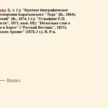
ева
, т. 1.); "Краткое биографическое
хотворении Баратынского "Леда" (ib., 1864);
ий" (ib., 1874, I т.); "О графине Е.П.
ти", 1871, вып. III); "Несколько слов о
м в Борго" ("Русский Вестник", 1857);
м Архиве" (1878, I т.). В. Р-в.
Вперед