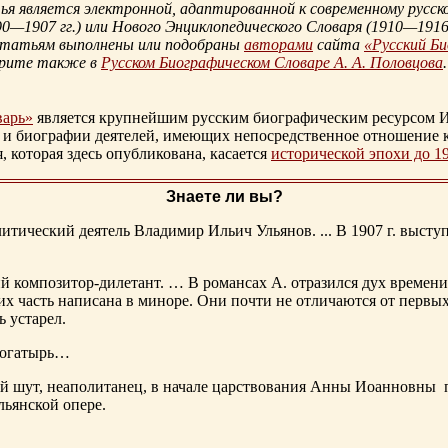
 является электронной, адаптированной к современному русско
90—1907 гг.
) или Нового Энциклопедического Словаря (
1910—1916 
статьям выполнены или подобраны
авторами
сайта
«Русский Б
трите также в
Русском Биографическом Словаре А. А. Половцова
.
варь»
является крупнейшим русским биографическим ресурсом И
 и биографии деятелей, имеющих непосредственное отношение 
которая здесь опубликована, касается
исторической эпохи до 1
Знаете ли вы?
тический деятель Владимир Ильич Ульянов. ... В 1907 г. выступ
ий композитор-дилетант. … В романсах А. отразился дух времени
х часть написана в миноре. Они почти не отличаются от первы
ь устарел.
богатырь…
ный шут, неаполитанец, в начале царствования Анны Иоанновны
льянской опере.