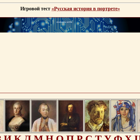
Игровой тест
«Русская история в портрете»
З
И
К
Л
М
Н
О
П
Р
С
Т
У
Ф
Х