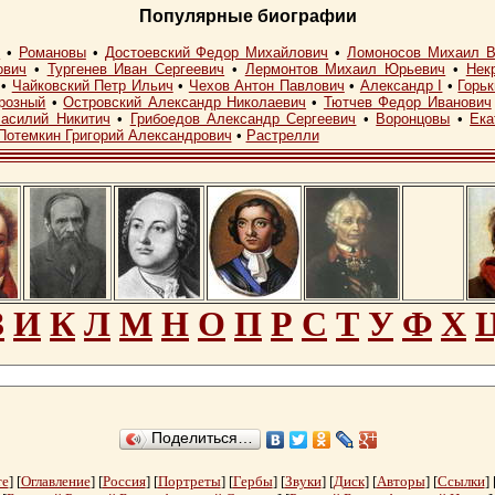
Популярные биографии
I
•
Романовы
•
Достоевский Федор Михайлович
•
Ломоносов Михаил В
ович
•
Тургенев Иван Сергеевич
•
Лермонтов Михаил Юрьевич
•
Нек
•
Чайковский Петр Ильич
•
Чехов Антон Павлович
•
Александр I
•
Горь
розный
•
Островский Александр Николаевич
•
Тютчев Федор Иванович
асилий Никитич
•
Грибоедов Александр Сергеевич
•
Воронцовы
•
Ека
Потемкин Григорий Александрович
•
Растрелли
З
И
К
Л
М
Н
О
П
Р
С
Т
У
Ф
Х
Поделиться…
те
] [
Оглавление
] [
Россия
] [
Портреты
] [
Гербы
] [
Звуки
] [
Диск
] [
Авторы
] [
Ссылки
] 