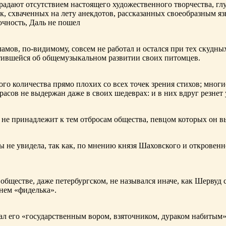
адают отсутствием настоящего художественного творчества, глу
к, схваченных на лету анекдотов, рассказанных своеобразным яз
чность, Даль не пошел
ламов,
по-видимому
, совсем не работал и остался при тех скудн
ботившейся об общемузыкальном развитии своих питомцев.
ого количества прямо плохих со всех точек зрения стихов; многи
расов не выдержан даже в своих шедеврах: и в них вдруг резнет
не принадлежит к тем отбросам общества, певцом которых он в
ы не увидела, так как, по мнению князя Шаховского и откровенн
обществе, даже петербургском, не назывался иначе, как Шерву
енем «фиделька».
 его «государственным вором, взяточником, дураком набитым»