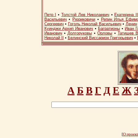
Петр I
•
Толстой Лев Николаевич
•
Екатерина I
Васильевич
•
Рюриковичи
•
Репин Илья Ефим
Сергеевич
•
Гоголь Николай Васильевич
•
Ленин
Куинджи Архип Иванович
•
Багратионы
•
Иван Г
Иванович
•
Долгоруковы
•
Орловы
•
Татищев В
Николай II
•
Белинский Виссарион Григорьевич
•
А
Б
В
Г
Д
Е
Ж
[
О проек