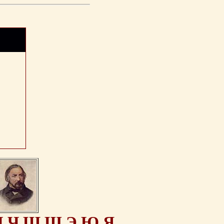
Ц
Ч
Ш
Щ
Э
Ю
Я