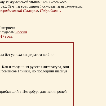
му языку версией статьи, из
86-томного
гг.
). Тексты всех статей оставлены неизменными.
иографический Словарь»
.
Подробнее…
нтернета.
к судьбам
России
.
917 года
.
ал без успеха кандидатом во 2-ю
. Как и тогдашняя русская литература, они
х романсов Глинки, но последний шагнул
 прибывший в Петербург для пения ролей