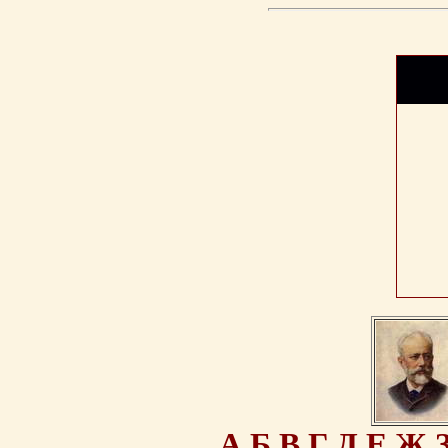
А
Б
В
Г
Д
Е
Ж