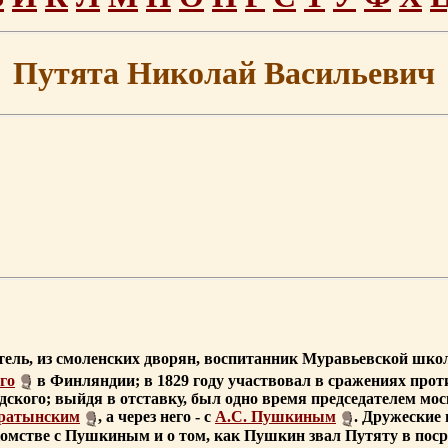
Путята Николай Васильевич
исатель, из смоленских дворян, воспитанник Муравьевской ш
го
в Финляндии; в 1829 году участвовал в сражениях проти
дского; выйдя в отставку, был одно время председателем мо
ратынским
, а через него - с
А.С. Пушкиным
. Дружеские
комстве с Пушкиным и о том, как Пушкин звал Путяту в поср