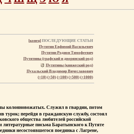
[
конец
]
ПОСЛЕДУЮЩИЕ СТАТЬИ
Путятин Евфимий Васильевич
Путятин Родион Тимофеевич
Путятины (графский и дворянский род)
Путятины (княжеский род)
Пухальский Владимир Вячеславович
(
+10
) (
+50
) (
+100
) (
+500
) (
+1000
)
колы колонновожатых. Служил в гвардии, потом
в турок; перейдя в гражданскую службу, состоял
сковского общества любителей российской
 и литературные письма Баратынского к Путяте
едники несостоявшегося поединка с Лагрене,