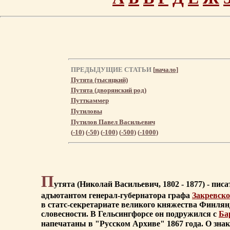
ПРЕДЫДУЩИЕ СТАТЬИ
[
начало
]
Путята (тысяцкий)
Путята (дворянский род)
Путткаммер
Путиловы
Путилов Павел Васильевич
(
-10
) (
-50
) (
-100
) (
-500
) (
-1000
)
П
утята (Николай Васильевич, 1802 - 1877) - п
адъютантом генерал-губернатора графа
Закревско
в статс-секретариате великого княжества Финлян
словесности. В Гельсингфорсе он подружился с
Ба
напечатаны в "Русском Архиве" 1867 года. О зна