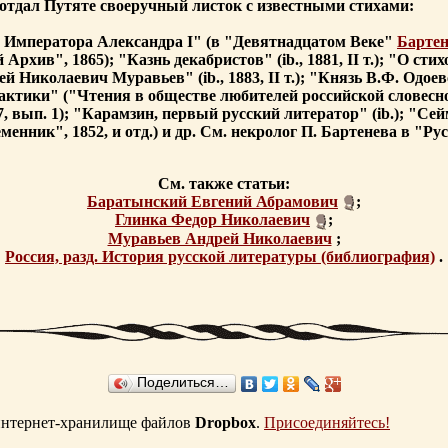
 отдал Путяте своеручный листок с известными стихами:
 Императора Александра I" (в "Девятнадцатом Веке"
Бартен
рхив", 1865); "Казнь декабристов" (ib., 1881, II т.); "О сти
й Николаевич Муравьев" (ib., 1883, II т.); "Князь В.Ф. Одоевск
рактики" ("Чтения в обществе любителей российской словеснос
7, вып. 1); "Карамзин, первый русский литератор" (ib.); "Сей
к", 1852, и отд.) и др. См. некролог П. Бартенева в "Русско
См. также статьи:
Баратынский Евгений Абрамович
;
Глинка Федор Николаевич
;
Муравьев Андрей Николаевич
;
Россия, разд. История русской литературы (библиография)
.
Поделиться…
 интернет-хранилище файлов
Dropbox
.
Присоединяйтесь!