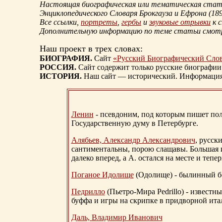
Настоящая биографическая или тематическая статья
Энциклопедического Словаря Брокгауза и Ефрона
(18
Все ссылки,
портреты
,
гербы
и
звуковые отрывки
к 
Дополнительную информацию по теме статьи смо
Наш проект в трех словах:
БИОГРАФИЯ.
Сайт
«Русский Биографический Сло
РОССИЯ.
Сайт содержит только русские биографии
ИСТОРИЯ.
Наш сайт — исторический. Информация, 
Ленин
- псевдоним, под которым пишет поли
Государственную думу в Петербурге.
Алябьев, Александр Александрович
, русск
сантиментальны, порою слащавы. Большая и
далеко вперед, а А. остался на месте и тепер
Поганое Идолище
(Одолище) - былинный 
Педрилло
(Пьетро-Мира Pedrillo) - извест
буффа и игры на скрипке в придворной ита
Даль, Владимир Иванович