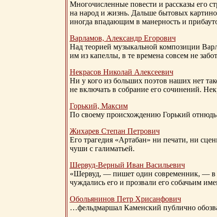
Многочисленные повести и рассказы его стр
на народ и жизнь. Дальше бытовых картино
иногда впадающим в манерность и прибауто
Варламов, Александр Егорович
Над теорией музыкальной композиции Вар
им из капеллы, в те времена совсем не за
Некрасов Николай Алексеевич
Ни у кого из больших поэтов наших нет так
не включать в собрание его сочинений. Нек
Горький, Максим
По своему происхождению Горький отнюдь 
Жихарев Степан Петрович
Его трагедия «Артабан» ни печати, ни сцен
чуши с галиматьей.
Шервуд-Верный
Иван Васильевич
«Шервуд, — пишет один современник, — в 
чуждались его и прозвали его собачьим им
Обольянинов Петр Хрисанфович
…фельдмаршал Каменский публично обозвал