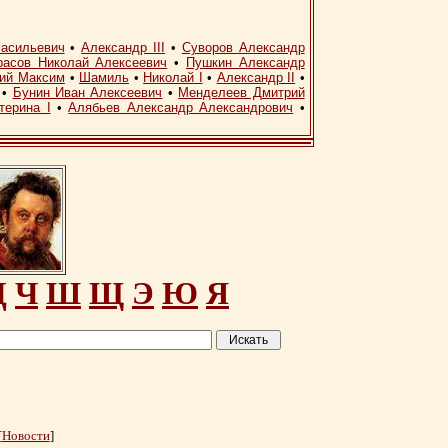
асильевич
•
Александр III
•
Суворов Александр
расов Николай Алексеевич
•
Пушкин Александр
кий Максим
•
Шамиль
•
Николай I
•
Александр II
•
•
Бунин Иван Алексеевич
•
Менделеев Дмитрий
терина I
•
Алябьев Александр Александрович
•
Ц
Ч
Ш
Щ
Э
Ю
Я
[
Новости
]