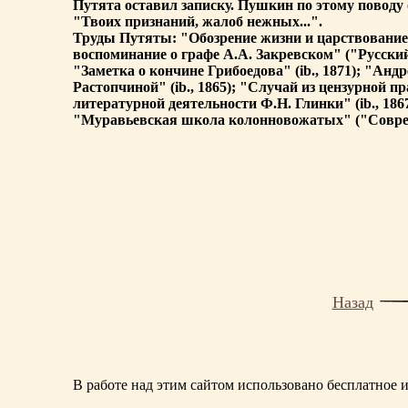
Путята оставил записку. Пушкин по этому поводу
"Твоих признаний, жалоб нежных...".
Труды Путяты: "Обозрение жизни и царствование
воспоминание о графе А.А. Закревском" ("Русский А
"Заметка о кончине Грибоедова" (ib., 1871); "Андре
Растопчиной" (ib., 1865); "Случай из цензурной п
литературной деятельности Ф.Н. Глинки" (ib., 186
"Муравьевская школа колонновожатых" ("Современни
Назад
В работе над этим сайтом использовано бесплатное