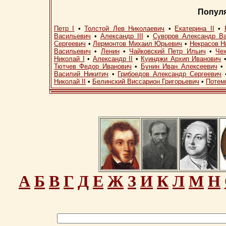
Попул
Петр I
•
Толстой Лев Николаевич
•
Екатерина II
•
Васильевич
•
Александр III
•
Суворов Александр В
Сергеевич
•
Лермонтов Михаил Юрьевич
•
Некрасов Н
Васильевич
•
Ленин
•
Чайковский Петр Ильич
•
Че
Николай I
•
Александр II
•
Куинджи Архип Иванович
Тютчев Федор Иванович
•
Бунин Иван Алексеевич
Василий Никитич
•
Грибоедов Александр Сергеевич
Николай II
•
Белинский Виссарион Григорьевич
•
Потем
А
Б
В
Г
Д
Е
Ж
З
И
К
Л
М
Н