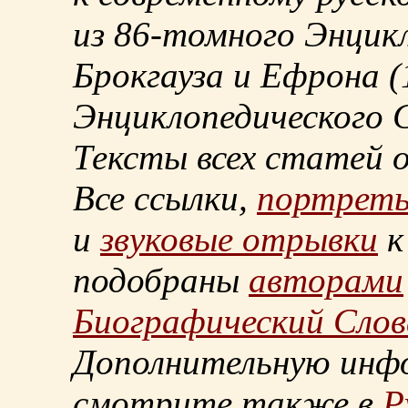
из
86-томного
Энцикл
Брокгауза и Ефрона
(
Энциклопедического С
Тексты всех статей 
Все ссылки,
портрет
и
звуковые отрывки
к
подобраны
авторами
Биографический Слов
Дополнительную инф
смотрите также в
Р