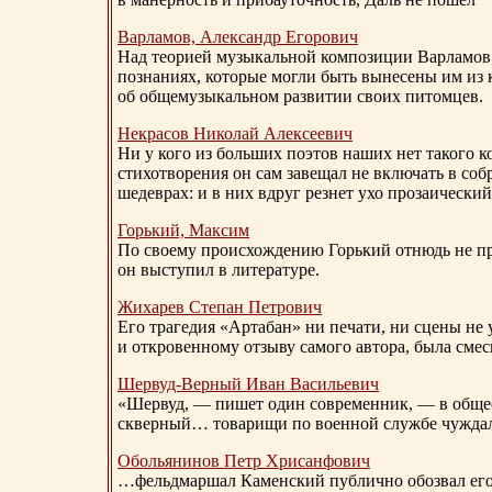
Варламов, Александр Егорович
Над теорией музыкальной композиции Варламов
познаниях, которые могли быть вынесены им из к
об общемузыкальном развитии своих питомцев.
Некрасов Николай Алексеевич
Ни у кого из больших поэтов наших нет такого к
стихотворения он сам завещал не включать в соб
шедеврах: и в них вдруг резнет ухо прозаический
Горький, Максим
По своему происхождению Горький отнюдь не пр
он выступил в литературе.
Жихарев Степан Петрович
Его трагедия «Артабан» ни печати, ни сцены не 
и откровенному отзыву самого автора, была сме
Шервуд-Верный
Иван Васильевич
«Шервуд, — пишет один современник, — в общест
скверный… товарищи по военной службе чуждали
Обольянинов Петр Хрисанфович
…фельдмаршал Каменский публично обозвал его 