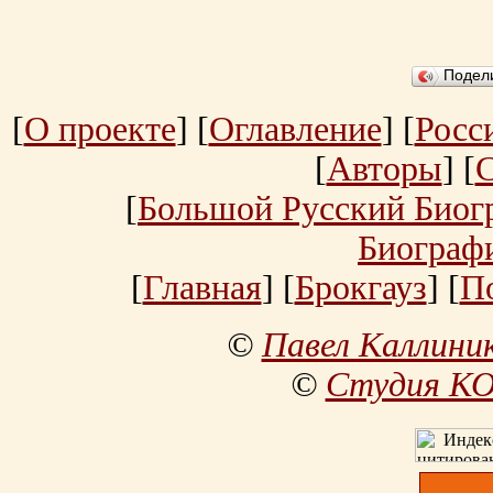
Подел
[
О проекте
] [
Оглавление
] [
Росс
[
Авторы
] [
[
Большой Русский Биог
Биограф
[
Главная
] [
Брокгауз
] [
П
©
Павел Каллини
©
Студия К