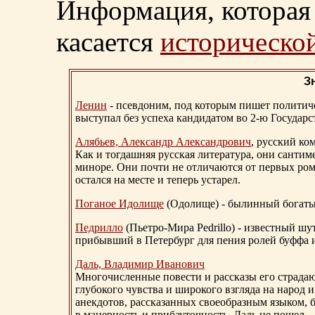
Информация, которая 
касается
исторической
З
Ленин
- псевдоним, под которым пишет политичес
выступал без успеха кандидатом во 2-ю Государ
Алябьев, Александр Александрович
, русский ко
Как и тогдашняя русская литература, они сантим
миноре. Они почти не отличаются от первых ром
остался на месте и теперь устарел.
Поганое Идолище
(Одолище) - былинный богат
Педрилло
(Пьетро-Мира Pedrillo) - известный ш
прибывший в Петербург для пения ролей буффа и
Даль, Владимир Иванович
Многочисленные повести и рассказы его страдаю
глубокого чувства и широкого взгляда на народ 
анекдотов, рассказанных своеобразным языком, 
в манерность и прибауточность, Даль не пошел