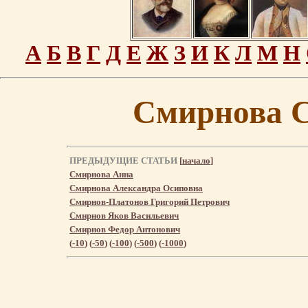
А
Б
В
Г
Д
Е
Ж
З
И
К
Л
М
Н
Смирнова 
ПРЕДЫДУЩИЕ СТАТЬИ
[
начало
]
Смирнова Анна
Смирнова Александра Осиповна
Смирнов-Платонов Григорий Петрович
Смирнов Яков Васильевич
Смирнов Федор Антонович
(
-10
) (
-50
) (
-100
) (
-500
) (
-1000
)