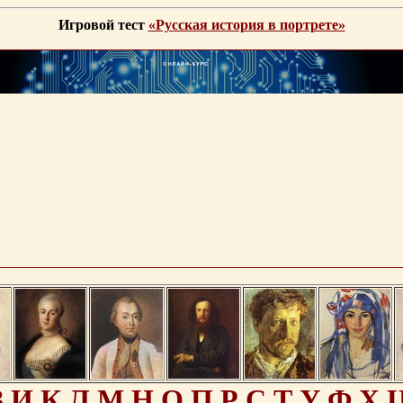
Игровой тест
«Русская история в портрете»
З
И
К
Л
М
Н
О
П
Р
С
Т
У
Ф
Х