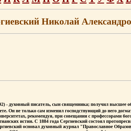
гиевский Николай Александр
92) - духовный писатель, сын священника; получил высшее о
те. Он не только сам изменил господствующий до него догма
иверситетах, рекомендуя, при совещании с профессорами бог
тианских истин. С 1884 года Сергиевский состоял протопрес
ргиевский основал духовный журнал "Православное Образован