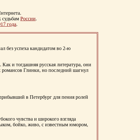
нтернета.
к судьбам
России
.
917 года
.
ал без успеха кандидатом во 2-ю
. Как и тогдашняя русская литература, они
х романсов Глинки, но последний шагнул
 прибывший в Петербург для пения ролей
бокого чувства и широкого взгляда
ыком, бойко, живо, с известным юмором,