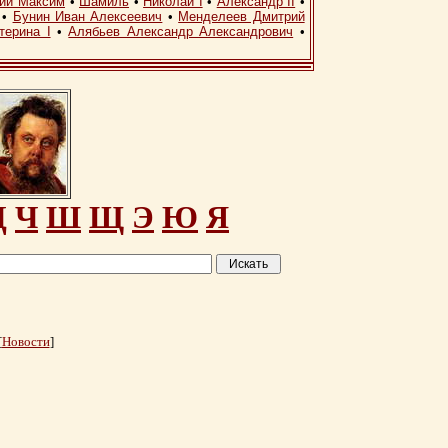
кий Максим
•
Шамиль
•
Николай I
•
Александр II
•
•
Бунин Иван Алексеевич
•
Менделеев Дмитрий
терина I
•
Алябьев Александр Александрович
•
Ц
Ч
Ш
Щ
Э
Ю
Я
[
Новости
]