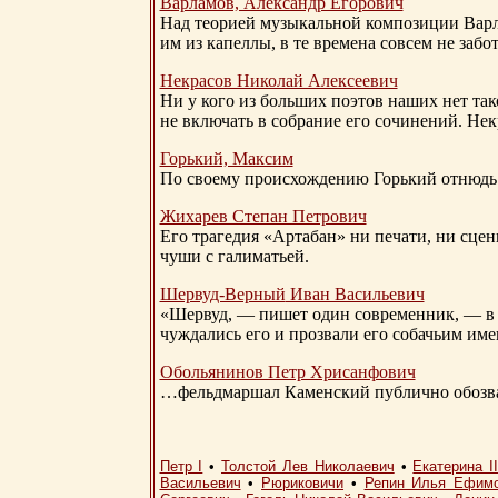
Варламов, Александр Егорович
Над теорией музыкальной композиции Вар
им из капеллы, в те времена совсем не за
Некрасов Николай Алексеевич
Ни у кого из больших поэтов наших нет так
не включать в собрание его сочинений. Нек
Горький, Максим
По своему происхождению Горький отнюдь 
Жихарев Степан Петрович
Его трагедия «Артабан» ни печати, ни сцен
чуши с галиматьей.
Шервуд-Верный
Иван Васильевич
«Шервуд, — пишет один современник, — в 
чуждались его и прозвали его собачьим им
Обольянинов Петр Хрисанфович
…фельдмаршал Каменский публично обозвал
Петр I
•
Толстой Лев Николаевич
•
Екатерина I
Васильевич
•
Рюриковичи
•
Репин Илья Ефим