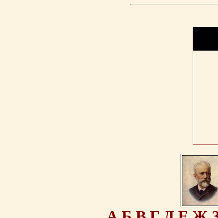
А
Б
В
Г
Д
Е
Ж