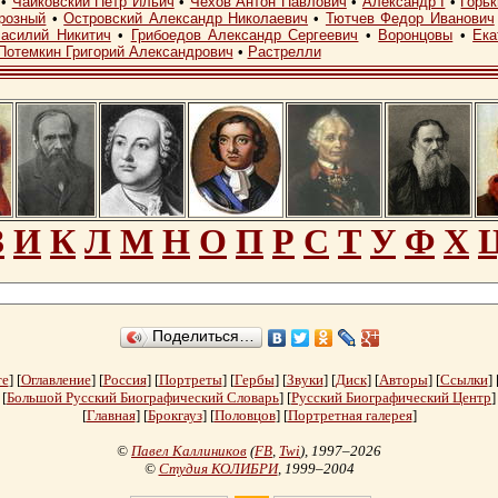
•
Чайковский Петр Ильич
•
Чехов Антон Павлович
•
Александр I
•
Горь
розный
•
Островский Александр Николаевич
•
Тютчев Федор Иванович
асилий Никитич
•
Грибоедов Александр Сергеевич
•
Воронцовы
•
Ека
Потемкин Григорий Александрович
•
Растрелли
З
И
К
Л
М
Н
О
П
Р
С
Т
У
Ф
Х
Поделиться…
те
] [
Оглавление
] [
Россия
] [
Портреты
] [
Гербы
] [
Звуки
] [
Диск
] [
Авторы
] [
Ссылки
] 
[
Большой Русский Биографический Словарь
] [
Русский Биографический Центр
]
[
Главная
] [
Брокгауз
] [
Половцов
] [
Портретная галерея
]
©
Павел Каллиников
(
FB
,
Twi
)
, 1997–2026
©
Студия КОЛИБРИ
, 1999–2004