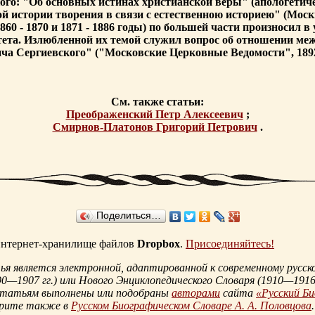
кого: "Об основных истинах христианской веры" (апологетиче
й истории творения в связи с естественною историею" (Москв
0 - 1870 и 1871 - 1886 годы) по большей части произносил в
тета. Излюбленной их темой служил вопрос об отношении меж
а Сергиевского" ("Московские Церковные Ведомости", 1892,
См. также статьи:
Преображенский Петр Алексеевич
;
Смирнов-Платонов Григорий Петрович
.
Поделиться…
 интернет-хранилище файлов
Dropbox
.
Присоединяйтесь!
 является электронной, адаптированной к современному русско
90—1907 гг.
) или Нового Энциклопедического Словаря (
1910—1916 
статьям выполнены или подобраны
авторами
сайта
«Русский Б
трите также в
Русском Биографическом Словаре А. А. Половцова
.