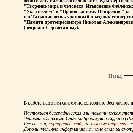
девяти лет. Учебно-богословские труды Сергиевс
"Творение мира и человека. Изъяснение библейско
"Указателям" к "Православному Обозрению" за 186
и в Татьянин день - храмовый праздник универси
"Памяти протопресвитера Николая Александрович
(некролог Сергиевскому).
Назад
В работе над этим сайтом использовано бесплатное
Настоящая биографическая или тематическая статья
Энциклопедического Словаря Брокгауза и Ефрона
(18
Все ссылки,
портреты
,
гербы
и
звуковые отрывки
к 
Дополнительную информацию по теме статьи смо