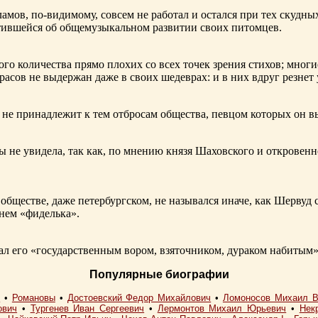
ламов,
по-видимому
, совсем не работал и остался при тех скудн
ботившейся об общемузыкальном развитии своих питомцев.
ого количества прямо плохих со всех точек зрения стихов; многи
расов не выдержан даже в своих шедеврах: и в них вдруг резнет
не принадлежит к тем отбросам общества, певцом которых он в
ы не увидела, так как, по мнению князя Шаховского и откровенн
обществе, даже петербургском, не назывался иначе, как Шерву
енем «фиделька».
 его «государственным вором, взяточником, дураком набитым»
Популярные биографии
I
•
Романовы
•
Достоевский Федор Михайлович
•
Ломоносов Михаил В
ович
•
Тургенев Иван Сергеевич
•
Лермонтов Михаил Юрьевич
•
Нек