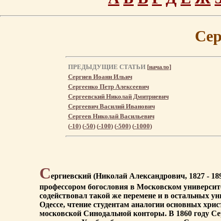
Сер
ПРЕДЫДУЩИЕ СТАТЬИ
[
начало
]
Сергиев Иоанн Ильич
Сергеенко Петр Алексеевич
Сергеевский Николай Дмитриевич
Сергеевич Василий Иванович
Сергеев Николай Васильевич
(
-10
) (
-50
) (
-100
) (
-500
) (
-1000
)
С
ергиевский (Николай Александрович, 1827 - 18
профессором богословия в Московском университе
содействовал такой же перемене и в остальных ун
Одессе, чтение студентам аналогии основных хрис
московской Синодальной конторы. В 1860 году Се