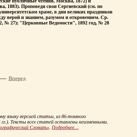
ские публичные чтения, Москва, 1872) и
а, 1883). Проповеди свои Сергиевский (см. по
 университетском храме, в дни великих праздников
ду верой и знанием, разумом и откровением. Ср.
 № 27); "Церковные Ведомости", 1892 год, № 28
Вперед
му языку версией статьи, из
86-томного
гг.
). Тексты всех статей оставлены неизменными.
иографический Словарь»
.
Подробнее…