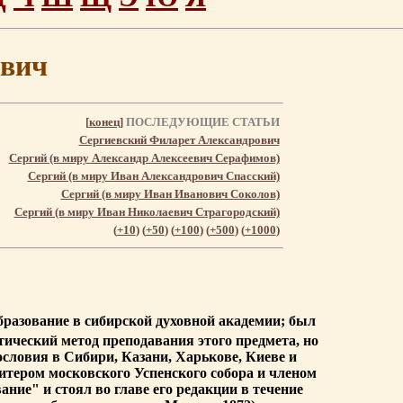
ович
[
конец
]
ПОСЛЕДУЮЩИЕ СТАТЬИ
Сергиевский Филарет Александрович
Сергий (в миру Александр Алексеевич Серафимов)
Сергий (в миру Иван Александрович Спасский)
Сергий (в миру Иван Иванович Соколов)
Сергий (в миру Иван Николаевич Страгородский)
(
+10
) (
+50
) (
+100
) (
+500
) (
+1000
)
бразование в сибирской духовной академии; был
тический метод преподавания этого предмета, но
ословия в Сибири, Казани, Харькове, Киеве и
витером московского Успенского собора и членом
ие" и стоял во главе его редакции в течение