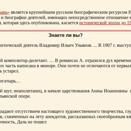
варь»
является крупнейшим русским биографическим ресурсом И
 и биографии деятелей, имеющих непосредственное отношение 
которая здесь опубликована, касается
исторической эпохи до 1
Знаете ли вы?
тический деятель Владимир Ильич Ульянов. ... В 1907 г. выступ
ий композитор-дилетант. … В романсах А. отразился дух времени
х часть написана в миноре. Они почти не отличаются от первы
ь устарел.
богатырь…
ный шут, неаполитанец, в начале царствования Анны Иоанновны
льянской опере.
адают отсутствием настоящего художественного творчества, глу
к, схваченных на лету анекдотов, рассказанных своеобразным яз
чность, Даль не пошел