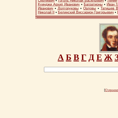
Сергеевич
•
Гоголь Николай Васильевич
•
Ленин
Куинджи Архип Иванович
•
Багратионы
•
Иван Г
Иванович
•
Долгоруковы
•
Орловы
•
Татищев В
Николай II
•
Белинский Виссарион Григорьевич
•
А
Б
В
Г
Д
Е
Ж
[
О проек