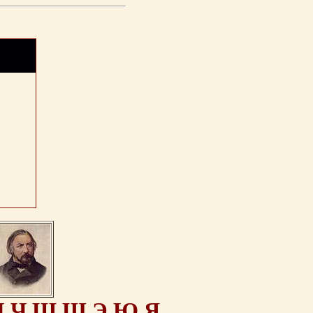
Ц
Ч
Ш
Щ
Э
Ю
Я