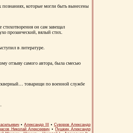
ых познаниях, которые могли быть вынесены
е стихотворения он сам завещал
 ухо прозаический, вялый стих.
ыступил в литературе.
ому отзыву самого автора, была смесью
д скверный… товарищи по военной службе
.
асильевич
•
Александр III
•
Суворов Александр
расов Николай Алексеевич
•
Пушкин Александр