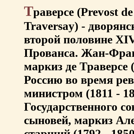
Т
раверсе (Prevost de
Traversay) - дворян
второй половине XIV
Прованса. Жан-Фран
маркиз де Траверсе (
Россию во время ре
министром (1811 - 1
Государственного сов
сыновей, маркиз Ал
старший (1792 - 185