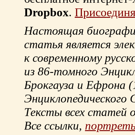
Dropbox
.
Присоединя
Настоящая биографи
статья является эле
к современному русск
из
86-томного
Энцикл
Брокгауза и Ефрона
(
Энциклопедического С
Тексты всех статей 
Все ссылки,
портрет