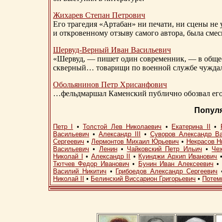
Жихарев Степан Петрович
Его трагедия «Артабан» ни печати, ни сцены не 
и откровенному отзыву самого автора, была сме
Шервуд-Верный
Иван Васильевич
«Шервуд, — пишет один современник, — в общест
скверный… товарищи по военной службе чуждали
Обольянинов Петр Хрисанфович
…фельдмаршал Каменский публично обозвал его 
Попул
Петр I
•
Толстой Лев Николаевич
•
Екатерина II
•
Васильевич
•
Александр III
•
Суворов Александр В
Сергеевич
•
Лермонтов Михаил Юрьевич
•
Некрасов Н
Васильевич
•
Ленин
•
Чайковский Петр Ильич
•
Че
Николай I
•
Александр II
•
Куинджи Архип Иванович
Тютчев Федор Иванович
•
Бунин Иван Алексеевич
Василий Никитич
•
Грибоедов Александр Сергеевич
Николай II
•
Белинский Виссарион Григорьевич
•
Потем