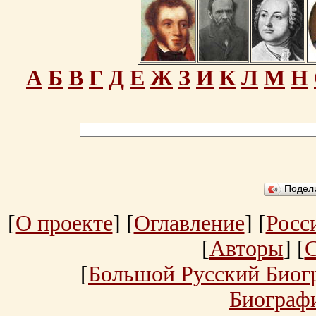
А
Б
В
Г
Д
Е
Ж
З
И
К
Л
М
Н
Подел
[
О проекте
] [
Оглавление
] [
Росс
[
Авторы
] [
[
Большой Русский Биог
Биограф