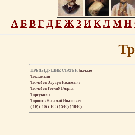
А
Б
В
Г
Д
Е
Ж
З
И
К
Л
М
Н
Тр
ПРЕДЫДУЩИЕ СТАТЬИ
[
начало
]
Тохтамыш
Тотлебен Эдуард Иванович
Тотлебен Готлиб-Генрих
Торсуковы
Торопов Николай Иванович
(
-10
) (
-50
) (
-100
) (
-500
) (
-1000
)