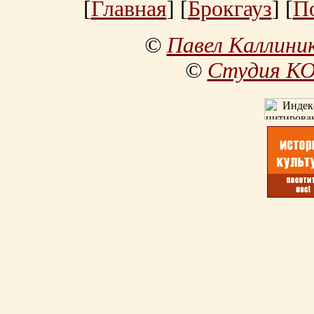
[
Главная
] [
Брокгауз
] [
П
©
Павел Каллини
©
Студия К