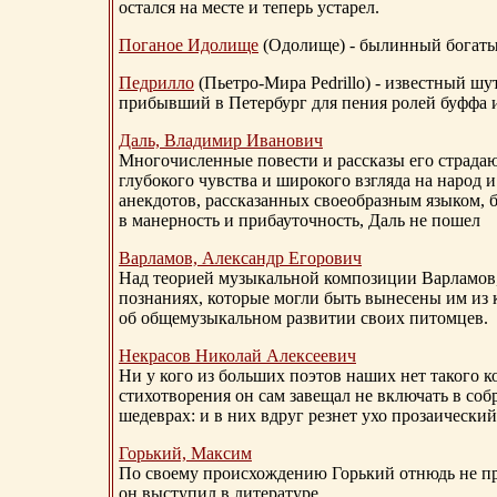
остался на месте и теперь устарел.
Поганое Идолище
(Одолище) - былинный богат
Педрилло
(Пьетро-Мира Pedrillo) - известный ш
прибывший в Петербург для пения ролей буффа и
Даль, Владимир Иванович
Многочисленные повести и рассказы его страдаю
глубокого чувства и широкого взгляда на народ 
анекдотов, рассказанных своеобразным языком, 
в манерность и прибауточность, Даль не пошел
Варламов, Александр Егорович
Над теорией музыкальной композиции Варламов
познаниях, которые могли быть вынесены им из к
об общемузыкальном развитии своих питомцев.
Некрасов Николай Алексеевич
Ни у кого из больших поэтов наших нет такого к
стихотворения он сам завещал не включать в соб
шедеврах: и в них вдруг резнет ухо прозаический
Горький, Максим
По своему происхождению Горький отнюдь не пр
он выступил в литературе.