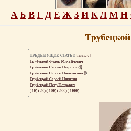
А
Б
В
Г
Д
Е
Ж
З
И
К
Л
М
Н
Трубецко
ПРЕДЫДУЩИЕ СТАТЬИ
[
начало
]
Трубецкой Федор Михайлович
Трубецкой Сергей Петрович
Трубецкой Сергей Николаевич
Трубецкой Сергей Никитич
Трубецкой Петр Петрович
(
-10
) (
-50
) (
-100
) (
-500
) (
-1000
)