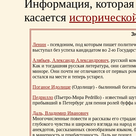
Информация, которая 
касается
исторической
З
Ленин
- псевдоним, под которым пишет политичес
выступал без успеха кандидатом во 2-ю Государ
Алябьев, Александр Александрович
, русский ко
Как и тогдашняя русская литература, они сантим
миноре. Они почти не отличаются от первых ром
остался на месте и теперь устарел.
Поганое Идолище
(Одолище) - былинный богат
Педрилло
(Пьетро-Мира Pedrillo) - известный ш
прибывший в Петербург для пения ролей буффа и
Даль, Владимир Иванович
Многочисленные повести и рассказы его страдаю
глубокого чувства и широкого взгляда на народ 
анекдотов, рассказанных своеобразным языком, 
в манерность и прибауточность, Даль не пошел