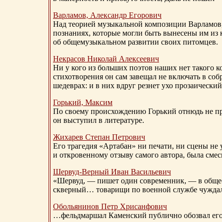
Варламов, Александр Егорович
Над теорией музыкальной композиции Варламов
познаниях, которые могли быть вынесены им из к
об общемузыкальном развитии своих питомцев.
Некрасов Николай Алексеевич
Ни у кого из больших поэтов наших нет такого к
стихотворения он сам завещал не включать в соб
шедеврах: и в них вдруг резнет ухо прозаический
Горький, Максим
По своему происхождению Горький отнюдь не пр
он выступил в литературе.
Жихарев Степан Петрович
Его трагедия «Артабан» ни печати, ни сцены не 
и откровенному отзыву самого автора, была сме
Шервуд-Верный
Иван Васильевич
«Шервуд, — пишет один современник, — в общест
скверный… товарищи по военной службе чуждали
Обольянинов Петр Хрисанфович
…фельдмаршал Каменский публично обозвал его 