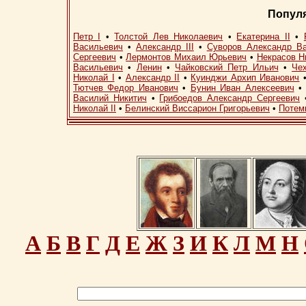
Попул
Петр I
•
Толстой Лев Николаевич
•
Екатерина II
•
Васильевич
•
Александр III
•
Суворов Александр В
Сергеевич
•
Лермонтов Михаил Юрьевич
•
Некрасов Н
Васильевич
•
Ленин
•
Чайковский Петр Ильич
•
Че
Николай I
•
Александр II
•
Куинджи Архип Иванович
Тютчев Федор Иванович
•
Бунин Иван Алексеевич
Василий Никитич
•
Грибоедов Александр Сергеевич
Николай II
•
Белинский Виссарион Григорьевич
•
Потем
А
Б
В
Г
Д
Е
Ж
З
И
К
Л
М
Н