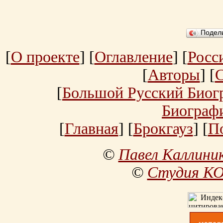
Подел
[
О проекте
] [
Оглавление
] [
Росс
[
Авторы
] [
[
Большой Русский Биог
Биограф
[
Главная
] [
Брокгауз
] [
П
©
Павел Каллини
©
Студия К