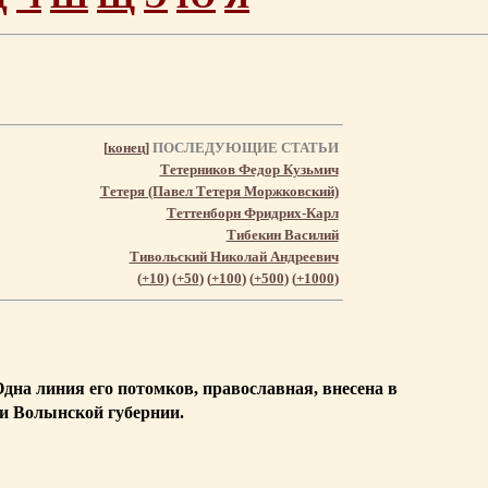
[
конец
]
ПОСЛЕДУЮЩИЕ СТАТЬИ
Тетерников Федор Кузьмич
Тетеря (Павел Тетеря Моржковский)
Теттенборн Фридрих-Карл
Тибекин Василий
Тивольский Николай Андреевич
(
+10
) (
+50
) (
+100
) (
+500
) (
+1000
)
Одна линия его потомков, православная, внесена в
ги Волынской губернии.