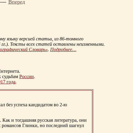
Вперед
му языку версией статьи, из
86-томного
гг.
). Тексты всех статей оставлены неизменными.
иографический Словарь»
.
Подробнее…
нтернета.
к судьбам
России
.
917 года
.
ал без успеха кандидатом во 2-ю
. Как и тогдашняя русская литература, они
х романсов Глинки, но последний шагнул