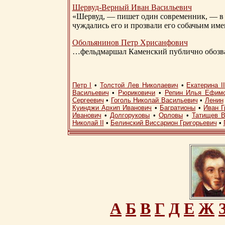
Шервуд-Верный
Иван Васильевич
«Шервуд, — пишет один современник, — в 
чуждались его и прозвали его собачьим им
Обольянинов Петр Хрисанфович
…фельдмаршал Каменский публично обозвал
Петр I
•
Толстой Лев Николаевич
•
Екатерина I
Васильевич
•
Рюриковичи
•
Репин Илья Ефим
Сергеевич
•
Гоголь Николай Васильевич
•
Ленин
Куинджи Архип Иванович
•
Багратионы
•
Иван Г
Иванович
•
Долгоруковы
•
Орловы
•
Татищев В
Николай II
•
Белинский Виссарион Григорьевич
•
А
Б
В
Г
Д
Е
Ж