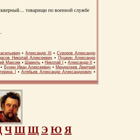
д скверный… товарищи по военной службе
.
асильевич
•
Александр III
•
Суворов Александр
расов Николай Алексеевич
•
Пушкин Александр
кий Максим
•
Шамиль
•
Николай I
•
Александр II
•
•
Бунин Иван Алексеевич
•
Менделеев Дмитрий
терина I
•
Алябьев Александр Александрович
•
Ц
Ч
Ш
Щ
Э
Ю
Я