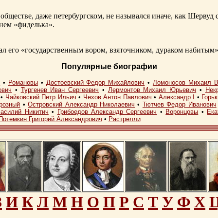
обществе, даже петербургском, не назывался иначе, как Шерву
енем «фиделька».
 его «государственным вором, взяточником, дураком набитым»
Популярные биографии
I
•
Романовы
•
Достоевский Федор Михайлович
•
Ломоносов Михаил В
ович
•
Тургенев Иван Сергеевич
•
Лермонтов Михаил Юрьевич
•
Нек
•
Чайковский Петр Ильич
•
Чехов Антон Павлович
•
Александр I
•
Горь
розный
•
Островский Александр Николаевич
•
Тютчев Федор Иванович
асилий Никитич
•
Грибоедов Александр Сергеевич
•
Воронцовы
•
Ека
Потемкин Григорий Александрович
•
Растрелли
З
И
К
Л
М
Н
О
П
Р
С
Т
У
Ф
Х