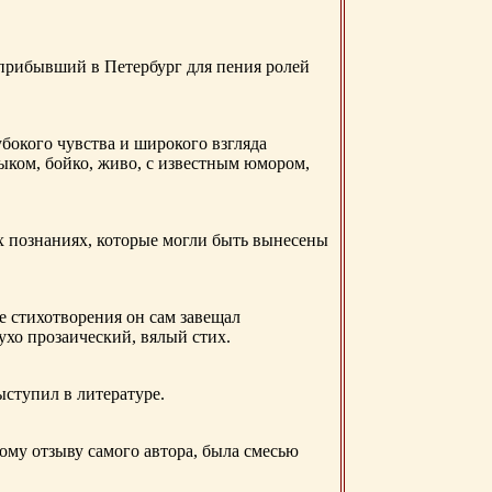
 прибывший в Петербург для пения ролей
бокого чувства и широкого взгляда
ыком, бойко, живо, с известным юмором,
ых познаниях, которые могли быть вынесены
е стихотворения он сам завещал
 ухо прозаический, вялый стих.
ыступил в литературе.
ому отзыву самого автора, была смесью