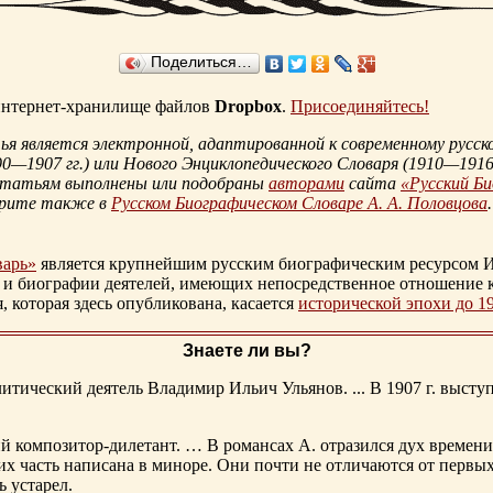
Поделиться…
 интернет-хранилище файлов
Dropbox
.
Присоединяйтесь!
 является электронной, адаптированной к современному русско
90—1907 гг.
) или Нового Энциклопедического Словаря (
1910—1916 
статьям выполнены или подобраны
авторами
сайта
«Русский Б
трите также в
Русском Биографическом Словаре А. А. Половцова
.
варь»
является крупнейшим русским биографическим ресурсом И
 и биографии деятелей, имеющих непосредственное отношение 
которая здесь опубликована, касается
исторической эпохи до 1
Знаете ли вы?
тический деятель Владимир Ильич Ульянов. ... В 1907 г. выступ
ий композитор-дилетант. … В романсах А. отразился дух времени
х часть написана в миноре. Они почти не отличаются от первы
ь устарел.