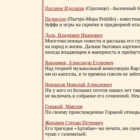
Поганое Идолище
(Одолище) - былинный 
Педрилло
(Пьетро-Мира Pedrillo) - извест
буффа и игры на скрипке в придворной ита
Даль, Владимир Иванович
Многочисленные повести и рассказы его стр
на народ и жизнь. Дальше бытовых картино
иногда впадающим в манерность и прибауто
Варламов, Александр Егорович
Над теорией музыкальной композиции Вар
им из капеллы, в те времена совсем не за
Некрасов Николай Алексеевич
Ни у кого из больших поэтов наших нет так
не включать в собрание его сочинений. Нек
Горький, Максим
По своему происхождению Горький отнюдь 
Жихарев Степан Петрович
Его трагедия «Артабан» ни печати, ни сцен
чуши с галиматьей.