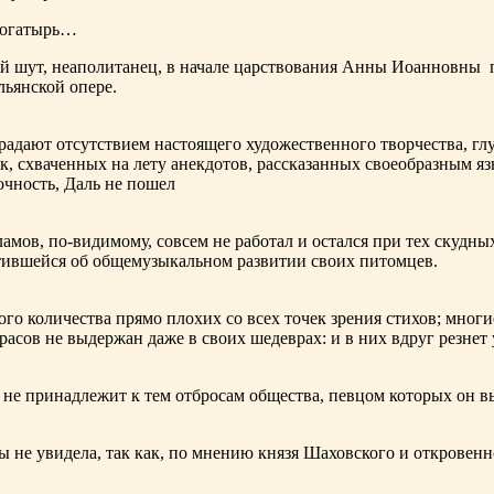
богатырь…
ный шут, неаполитанец, в начале царствования Анны Иоанновны
льянской опере.
адают отсутствием настоящего художественного творчества, глу
к, схваченных на лету анекдотов, рассказанных своеобразным яз
чность, Даль не пошел
ламов,
по-видимому
, совсем не работал и остался при тех скудн
ботившейся об общемузыкальном развитии своих питомцев.
ого количества прямо плохих со всех точек зрения стихов; многи
расов не выдержан даже в своих шедеврах: и в них вдруг резнет
не принадлежит к тем отбросам общества, певцом которых он в
ы не увидела, так как, по мнению князя Шаховского и откровенн