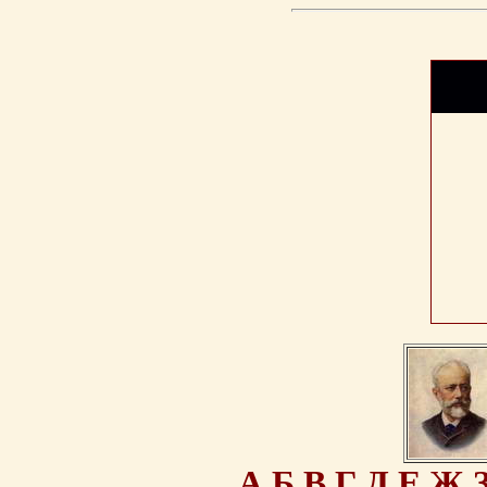
А
Б
В
Г
Д
Е
Ж