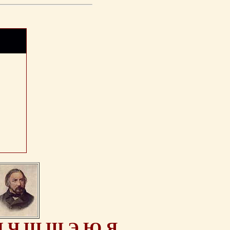
Ц
Ч
Ш
Щ
Э
Ю
Я