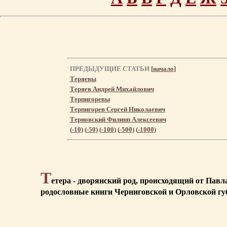
ПРЕДЫДУЩИЕ СТАТЬИ
[
начало
]
Теряевы
Теряев Андрей Михайлович
Терпигоревы
Терпигорев Сергей Николаевич
Терновский Филипп Алексеевич
(
-10
) (
-50
) (
-100
) (
-500
) (
-1000
)
Т
етера - дворянский род, происходящий от Павла
родословные книги Черниговской и Орловской губе