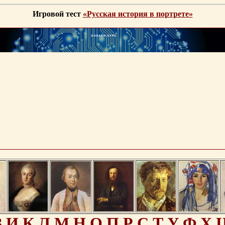
Игровой тест
«Русская история в портрете»
З
И
К
Л
М
Н
О
П
Р
С
Т
У
Ф
Х