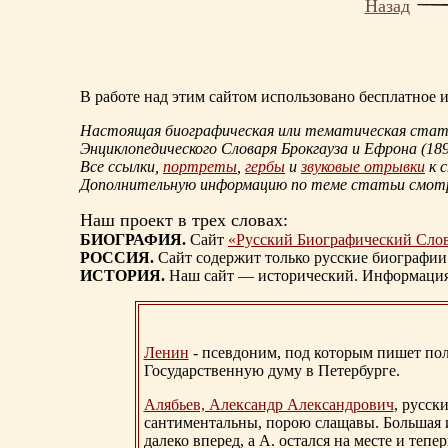
Назад
В работе над этим сайтом использовано бесплатное
Настоящая биографическая или тематическая статья
Энциклопедического Словаря Брокгауза и Ефрона
(18
Все ссылки,
портреты
,
гербы
и
звуковые отрывки
к 
Дополнительную информацию по теме статьи смо
Наш проект в трех словах:
БИОГРАФИЯ.
Сайт
«Русский Биографический Сло
РОССИЯ.
Сайт содержит только русские биографии
ИСТОРИЯ.
Наш сайт — исторический. Информация, 
Ленин
- псевдоним, под которым пишет поли
Государственную думу в Петербурге.
Алябьев, Александр Александрович
, русск
сантиментальны, порою слащавы. Большая и
далеко вперед, а А. остался на месте и тепер