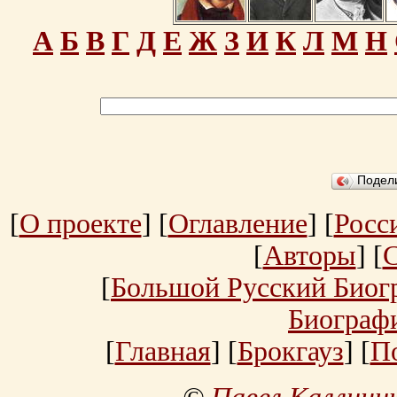
А
Б
В
Г
Д
Е
Ж
З
И
К
Л
М
Н
Подел
[
О проекте
] [
Оглавление
] [
Росс
[
Авторы
] [
[
Большой Русский Биог
Биограф
[
Главная
] [
Брокгауз
] [
П