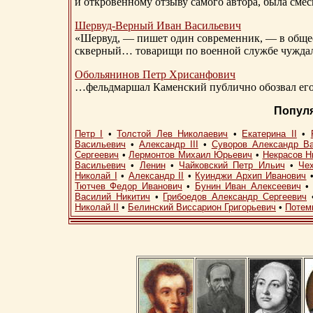
и откровенному отзыву самого автора, была сме
Шервуд-Верный
Иван Васильевич
«Шервуд, — пишет один современник, — в общест
скверный… товарищи по военной службе чуждали
Обольянинов Петр Хрисанфович
…фельдмаршал Каменский публично обозвал его 
Попул
Петр I
•
Толстой Лев Николаевич
•
Екатерина II
•
Васильевич
•
Александр III
•
Суворов Александр В
Сергеевич
•
Лермонтов Михаил Юрьевич
•
Некрасов Н
Васильевич
•
Ленин
•
Чайковский Петр Ильич
•
Че
Николай I
•
Александр II
•
Куинджи Архип Иванович
Тютчев Федор Иванович
•
Бунин Иван Алексеевич
Василий Никитич
•
Грибоедов Александр Сергеевич
Николай II
•
Белинский Виссарион Григорьевич
•
Потем