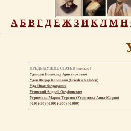
А
Б
В
Г
Д
Е
Ж
З
И
К
Л
М
Н
ПРЕДЫДУЩИЕ СТАТЬИ
[
начало
]
Удинцев Всеволод Аристархович
Уден Федор Карлович (Friedrich Uhden)
Уда Иван Федорович
Угянский Андрей Онуфриевич
Угрюмова Мария-Терезия (Угрюмова Анна-Мария)
(
-10
) (
-50
) (
-100
) (
-500
) (
-1000
)