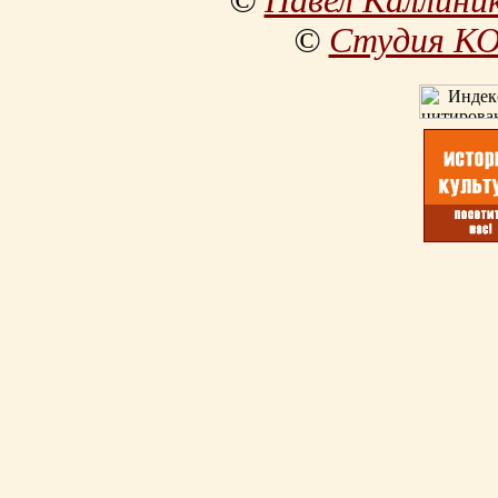
©
Павел Каллини
©
Студия К