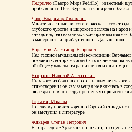
Педрилло
(Пьетро-Мира Pedrillo) - известный ш
прибывший в Петербург для пения ролей буффа и
Даль, Владимир Иванович
Многочисленные повести и рассказы его страдаю
глубокого чувства и широкого взгляда на народ 
анекдотов, рассказанных своеобразным языком, 
в манерность и прибауточность, Даль не пошел
Варламов, Александр Егорович
Над теорией музыкальной композиции Варламов
познаниях, которые могли быть вынесены им из к
об общемузыкальном развитии своих питомцев.
Некрасов Николай Алексеевич
Ни у кого из больших поэтов наших нет такого к
стихотворения он сам завещал не включать в соб
шедеврах: и в них вдруг резнет ухо прозаический
Горький, Максим
По своему происхождению Горький отнюдь не пр
он выступил в литературе.
Жихарев Степан Петрович
Его трагедия «Артабан» ни печати, ни сцены не 