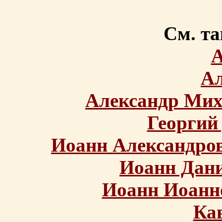
См. та
А
Ал
Александр Мих
Георгий
Иоанн Александров
Иоанн Дан
Иоанн Иоанн
Ка