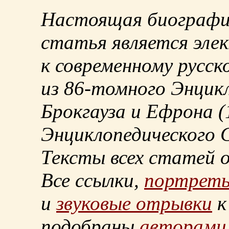
Настоящая биографи
статья является эле
к современному русск
из
86-томного
Энцикл
Брокгауза и Ефрона
(
Энциклопедического С
Тексты всех статей 
Все ссылки,
портрет
и
звуковые отрывки
к
подобраны
авторами