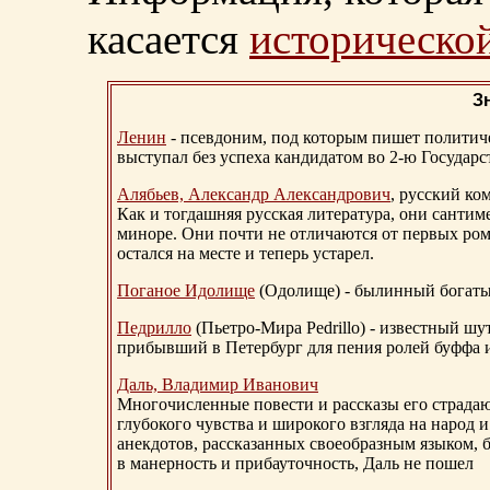
касается
исторической
З
Ленин
- псевдоним, под которым пишет политичес
выступал без успеха кандидатом во 2-ю Государ
Алябьев, Александр Александрович
, русский ко
Как и тогдашняя русская литература, они сантим
миноре. Они почти не отличаются от первых ром
остался на месте и теперь устарел.
Поганое Идолище
(Одолище) - былинный богат
Педрилло
(Пьетро-Мира Pedrillo) - известный ш
прибывший в Петербург для пения ролей буффа и
Даль, Владимир Иванович
Многочисленные повести и рассказы его страдаю
глубокого чувства и широкого взгляда на народ 
анекдотов, рассказанных своеобразным языком, 
в манерность и прибауточность, Даль не пошел