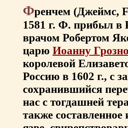
Ф
ренчем (Джеймс, F
1581 г. Ф. прибыл в
врачом Робертом Як
царю
Иоанну Грозн
королевой Елизавет
Россию в 1602 г., с 
сохранившийся пере
нас с тогдашней тер
также составленное 
язве, свирепствовав