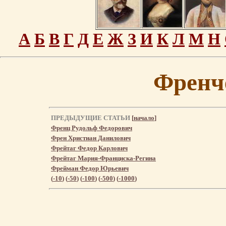
А
Б
В
Г
Д
Е
Ж
З
И
К
Л
М
Н
Френч
ПРЕДЫДУЩИЕ СТАТЬИ
[
начало
]
Френц Рудольф Федорович
Френ Христиан Данилович
Фрейтаг Федор Карлович
Фрейтаг Мария-Франциска-Регина
Фрейман Федор Юрьевич
(
-10
) (
-50
) (
-100
) (
-500
) (
-1000
)