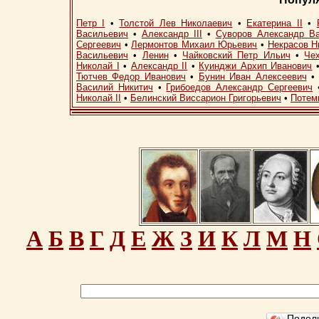
Петр I
•
Толстой Лев Николаевич
•
Екатерина II
•
Васильевич
•
Александр III
•
Суворов Александр В
Сергеевич
•
Лермонтов Михаил Юрьевич
•
Некрасов Н
Васильевич
•
Ленин
•
Чайковский Петр Ильич
•
Че
Николай I
•
Александр II
•
Куинджи Архип Иванович
Тютчев Федор Иванович
•
Бунин Иван Алексеевич
Василий Никитич
•
Грибоедов Александр Сергеевич
Николай II
•
Белинский Виссарион Григорьевич
•
Потем
А
Б
В
Г
Д
Е
Ж
З
И
К
Л
М
Н
Подел