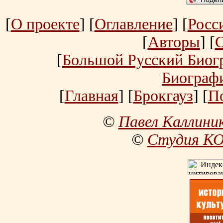
[
О проекте
] [
Оглавление
] [
Росс
[
Авторы
] [
[
Большой Русский Биог
Биограф
[
Главная
] [
Брокгауз
] [
П
©
Павел Каллини
©
Студия К