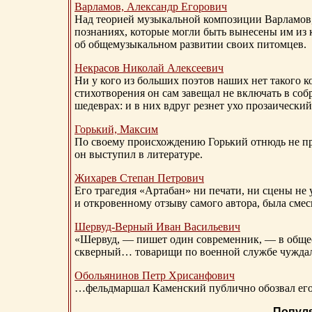
Варламов, Александр Егорович
Над теорией музыкальной композиции Варламов
познаниях, которые могли быть вынесены им из к
об общемузыкальном развитии своих питомцев.
Некрасов Николай Алексеевич
Ни у кого из больших поэтов наших нет такого к
стихотворения он сам завещал не включать в соб
шедеврах: и в них вдруг резнет ухо прозаический
Горький, Максим
По своему происхождению Горький отнюдь не пр
он выступил в литературе.
Жихарев Степан Петрович
Его трагедия «Артабан» ни печати, ни сцены не 
и откровенному отзыву самого автора, была сме
Шервуд-Верный
Иван Васильевич
«Шервуд, — пишет один современник, — в общест
скверный… товарищи по военной службе чуждали
Обольянинов Петр Хрисанфович
…фельдмаршал Каменский публично обозвал его 
Попул