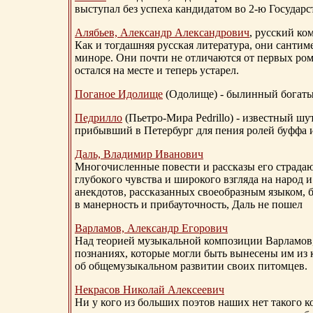
выступал без успеха кандидатом во 2-ю Государ
Алябьев, Александр Александрович
, русский ко
Как и тогдашняя русская литература, они сантим
миноре. Они почти не отличаются от первых ром
остался на месте и теперь устарел.
Поганое Идолище
(Одолище) - былинный богат
Педрилло
(Пьетро-Мира Pedrillo) - известный ш
прибывший в Петербург для пения ролей буффа и
Даль, Владимир Иванович
Многочисленные повести и рассказы его страдаю
глубокого чувства и широкого взгляда на народ 
анекдотов, рассказанных своеобразным языком, 
в манерность и прибауточность, Даль не пошел
Варламов, Александр Егорович
Над теорией музыкальной композиции Варламов
познаниях, которые могли быть вынесены им из к
об общемузыкальном развитии своих питомцев.
Некрасов Николай Алексеевич
Ни у кого из больших поэтов наших нет такого к