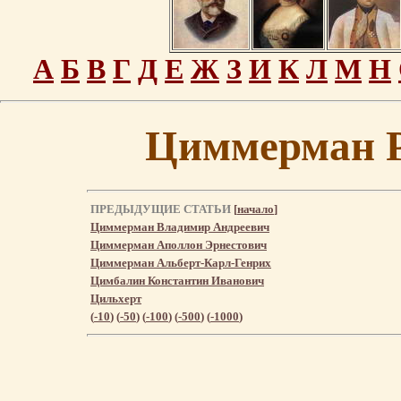
А
Б
В
Г
Д
Е
Ж
З
И
К
Л
М
Н
Циммерман 
ПРЕДЫДУЩИЕ СТАТЬИ
[
начало
]
Циммерман Владимир Андреевич
Циммерман Аполлон Эрнестович
Циммерман Альберт-Карл-Генрих
Цимбалин Константин Иванович
Цильхерт
(
-10
) (
-50
) (
-100
) (
-500
) (
-1000
)