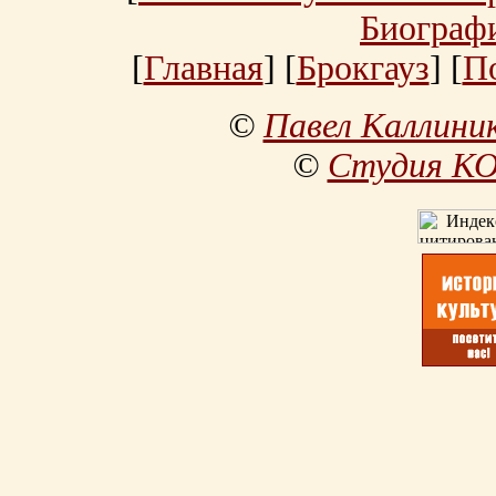
Биограф
[
Главная
] [
Брокгауз
] [
П
©
Павел Каллини
©
Студия К