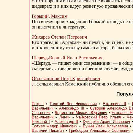
стихотворения он сам завещал не включать в соб
шедеврах: и в них вдруг резнет ухо прозаический
Горький, Максим
По своему происхождению Горький отнюдь не пр
он выступил в литературе.
Жихарев Степан Петрович
Его трагедия «Артабан» ни печати, ни сцены не 
и откровенному отзыву самого автора, была сме
Шервуд-Верный
Иван Васильевич
«Шервуд, — пишет один современник, — в общест
скверный… товарищи по военной службе чуждали
Обольянинов Петр Хрисанфович
…фельдмаршал Каменский публично обозвал его 
Попул
Петр I
•
Толстой Лев Николаевич
•
Екатерина II
•
Васильевич
•
Александр III
•
Суворов Александр В
Сергеевич
•
Лермонтов Михаил Юрьевич
•
Некрасов Н
Васильевич
•
Ленин
•
Чайковский Петр Ильич
•
Че
Николай I
•
Александр II
•
Куинджи Архип Иванович
Тютчев Федор Иванович
•
Бунин Иван Алексеевич
Василий Никитич
•
Грибоедов Александр Сергеевич