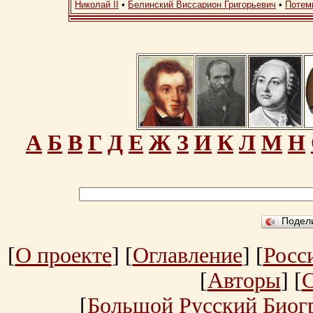
Николай II
•
Белинский Виссарион Григорьевич
•
Потем
А
Б
В
Г
Д
Е
Ж
З
И
К
Л
М
Н
Подел
[
О проекте
] [
Оглавление
] [
Росс
[
Авторы
] [
[
Большой Русский Биог