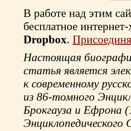
В работе над этим са
бесплатное интернет
Dropbox
.
Присоединя
Настоящая биографи
статья является эле
к современному русск
из
86-томного
Энцикл
Брокгауза и Ефрона
(
Энциклопедического С