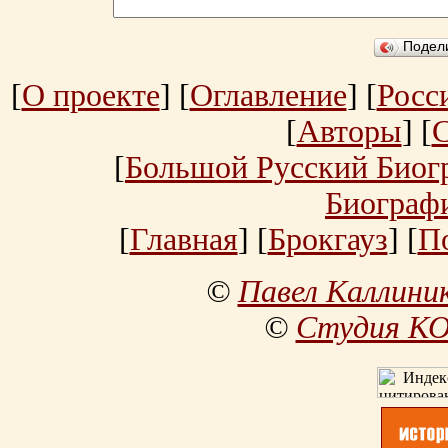
Подел
[
О проекте
] [
Оглавление
] [
Росс
[
Авторы
] [
[
Большой Русский Биог
Биограф
[
Главная
] [
Брокгауз
] [
П
©
Павел Каллини
©
Студия К