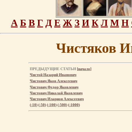
А
Б
В
Г
Д
Е
Ж
З
И
К
Л
М
Н
Чистяков И
ПРЕДЫДУЩИЕ СТАТЬИ
[
начало
]
Чистой Назарий Иванович
Чистович Яков Алексеевич
Чистович Федор Яковлевич
Чистович Николай Яковлевич
Чистович Иларион Алексеевич
(
-10
) (
-50
) (
-100
) (
-500
) (
-1000
)