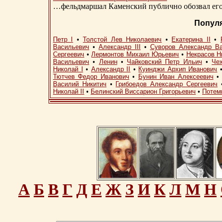
…фельдмаршал Каменский публично обозвал его 
Попул
Петр I
•
Толстой Лев Николаевич
•
Екатерина II
•
Васильевич
•
Александр III
•
Суворов Александр В
Сергеевич
•
Лермонтов Михаил Юрьевич
•
Некрасов Н
Васильевич
•
Ленин
•
Чайковский Петр Ильич
•
Че
Николай I
•
Александр II
•
Куинджи Архип Иванович
Тютчев Федор Иванович
•
Бунин Иван Алексеевич
Василий Никитич
•
Грибоедов Александр Сергеевич
Николай II
•
Белинский Виссарион Григорьевич
•
Потем
А
Б
В
Г
Д
Е
Ж
З
И
К
Л
М
Н