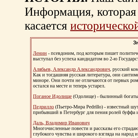
Информация, которая 
касается
исторической
З
Ленин
- псевдоним, под которым пишет политичес
выступал без успеха кандидатом во 2-ю Государ
Алябьев, Александр Александрович
, русский ко
Как и тогдашняя русская литература, они сантим
миноре. Они почти не отличаются от первых ром
остался на месте и теперь устарел.
Поганое Идолище
(Одолище) - былинный богат
Педрилло
(Пьетро-Мира Pedrillo) - известный ш
прибывший в Петербург для пения ролей буффа и
Даль, Владимир Иванович
Многочисленные повести и рассказы его страдаю
глубокого чувства и широкого взгляда на народ 