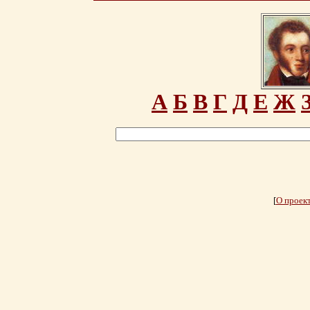
А
Б
В
Г
Д
Е
Ж
[
О проек