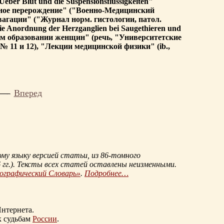
eber Blut und die Suspensionsflussigkeiten"
лоидное перерождение" ("Военно-Медицинский
агации" ("Журнал норм. гистологии, патол.
die Anordnung der Herzganglien bei Saugethieren und
шем образовании женщин" (речь, "Университетские
№ 11 и 12), "Лекции медицинской физики" (ib.,
Вперед
му языку версией статьи, из
86-томного
гг.
). Тексты всех статей оставлены неизменными.
иографический Словарь»
.
Подробнее…
нтернета.
к судьбам
России
.