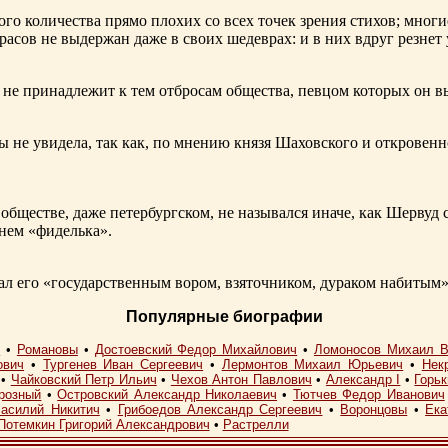
ого количества прямо плохих со всех точек зрения стихов; многи
расов не выдержан даже в своих шедеврах: и в них вдруг резнет
не принадлежит к тем отбросам общества, певцом которых он в
ы не увидела, так как, по мнению князя Шаховского и откровенн
обществе, даже петербургском, не назывался иначе, как Шерву
енем «фиделька».
 его «государственным вором, взяточником, дураком набитым»
Популярные биографии
I
•
Романовы
•
Достоевский Федор Михайлович
•
Ломоносов Михаил В
ович
•
Тургенев Иван Сергеевич
•
Лермонтов Михаил Юрьевич
•
Нек
•
Чайковский Петр Ильич
•
Чехов Антон Павлович
•
Александр I
•
Горь
розный
•
Островский Александр Николаевич
•
Тютчев Федор Иванович
асилий Никитич
•
Грибоедов Александр Сергеевич
•
Воронцовы
•
Ека
Потемкин Григорий Александрович
•
Растрелли