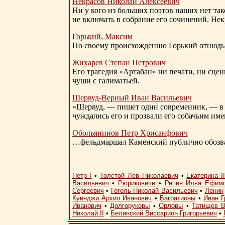
Некрасов Николай Алексеевич
Ни у кого из больших поэтов наших нет так
не включать в собрание его сочинений. Нек
Горький, Максим
По своему происхождению Горький отнюдь 
Жихарев Степан Петрович
Его трагедия «Артабан» ни печати, ни сцен
чуши с галиматьей.
Шервуд-Верный
Иван Васильевич
«Шервуд, — пишет один современник, — в 
чуждались его и прозвали его собачьим им
Обольянинов Петр Хрисанфович
…фельдмаршал Каменский публично обозвал
Петр I
•
Толстой Лев Николаевич
•
Екатерина I
Васильевич
•
Рюриковичи
•
Репин Илья Ефим
Сергеевич
•
Гоголь Николай Васильевич
•
Ленин
Куинджи Архип Иванович
•
Багратионы
•
Иван Г
Иванович
•
Долгоруковы
•
Орловы
•
Татищев В
Николай II
•
Белинский Виссарион Григорьевич
•