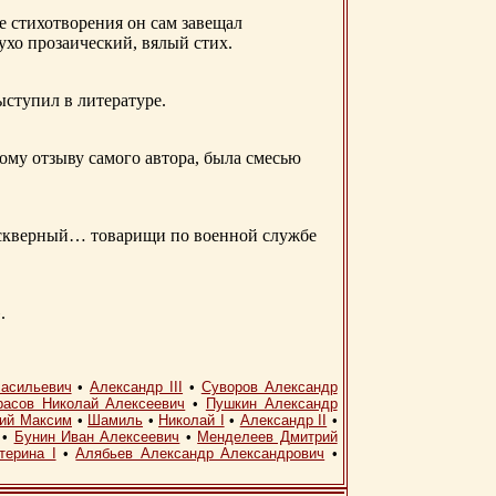
е стихотворения он сам завещал
 ухо прозаический, вялый стих.
ыступил в литературе.
ому отзыву самого автора, была смесью
д скверный… товарищи по военной службе
.
асильевич
•
Александр III
•
Суворов Александр
расов Николай Алексеевич
•
Пушкин Александр
кий Максим
•
Шамиль
•
Николай I
•
Александр II
•
•
Бунин Иван Алексеевич
•
Менделеев Дмитрий
терина I
•
Алябьев Александр Александрович
•