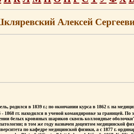
кляревский Алексей Сергеев
ель, родился в 1839 г.; по окончании курса в 1862 г. на мед
- 1868 гг. находился в ученой командировке за границей. По 
ении белых кровяных шариков сквозь коллоидные оболочки" 
атологии; в том же году назначен доцентом медицинской физи
ерситета по кафедре медицинской физики, а с 1877 г. ордин