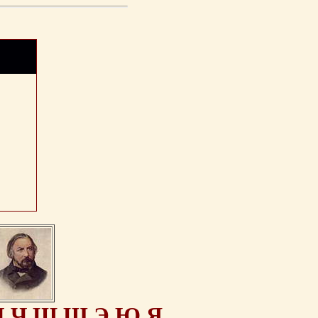
Ц
Ч
Ш
Щ
Э
Ю
Я