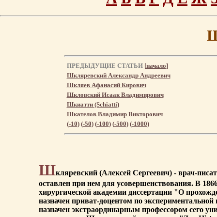
Ш
ПРЕДЫДУЩИЕ СТАТЬИ
[
начало
]
Шкляревский Александр Андреевич
Шкляев Афанасий Кирович
Шкловский Исаак Владимирович
Шкиатти (Schiatti)
Шкателов Владимир Викторович
(
-10
) (
-50
) (
-100
) (
-500
) (
-1000
)
Ш
кляревский (Алексей Сергеевич) - врач-писат
оставлен при нем для усовершенствования. В 1866 
хирургической академии диссертации "О прохожд
назначен приват-доцентом по экспериментальной п
назначен экстраординарным профессором сего унив