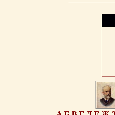
А
Б
В
Г
Д
Е
Ж