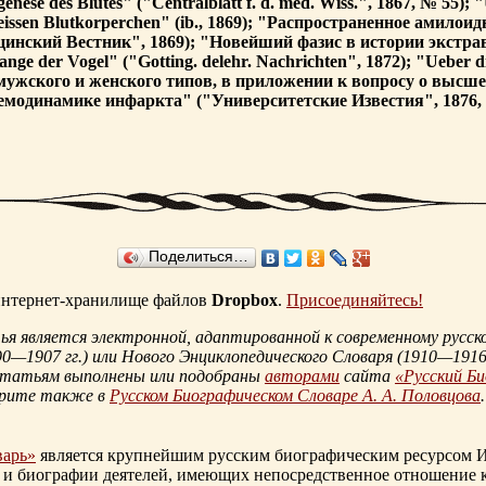
e des Blutes" ("Centralblatt f. d. med. Wiss.", 1867, № 55); "U
r weissen Blutkorperchen" (ib., 1869); "Распространенное ами
инский Вестник", 1869); "Новейший фазис в истории экстрав
nge der Vogel" ("Gotting. delehr. Nachrichten", 1872); "Ueber 
х мужского и женского типов, в приложении к вопросу о выс
 гемодинамике инфаркта" ("Университетские Известия", 1876, 
Поделиться…
 интернет-хранилище файлов
Dropbox
.
Присоединяйтесь!
 является электронной, адаптированной к современному русско
90—1907 гг.
) или Нового Энциклопедического Словаря (
1910—1916 
статьям выполнены или подобраны
авторами
сайта
«Русский Б
трите также в
Русском Биографическом Словаре А. А. Половцова
.
варь»
является крупнейшим русским биографическим ресурсом И
 и биографии деятелей, имеющих непосредственное отношение 