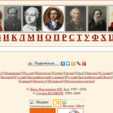
З
И
К
Л
М
Н
О
П
Р
С
Т
У
Ф
Х
Поделиться…
те
] [
Оглавление
] [
Россия
] [
Портреты
] [
Гербы
] [
Звуки
] [
Диск
] [
Авторы
] [
Ссылки
] 
[
Большой Русский Биографический Словарь
] [
Русский Биографический Центр
]
[
Главная
] [
Брокгауз
] [
Половцов
] [
Портретная галерея
]
©
Павел Каллиников
(
FB
,
Twi
)
, 1997–2026
©
Студия КОЛИБРИ
, 1999–2004