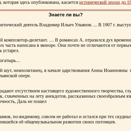
которая здесь опубликована, касается
исторической эпохи до 1
Знаете ли вы?
тический деятель Владимир Ильич Ульянов. ... В 1907 г. выступ
ий композитор-дилетант. … В романсах А. отразился дух времени
х часть написана в миноре. Они почти не отличаются от первы
ь устарел.
богатырь…
ный шут, неаполитанец, в начале царствования Анны Иоанновны
льянской опере.
адают отсутствием настоящего художественного творчества, глу
к, схваченных на лету анекдотов, рассказанных своеобразным яз
чность, Даль не пошел
ламов,
по-видимому
, совсем не работал и остался при тех скудн
ботившейся об общемузыкальном развитии своих питомцев.