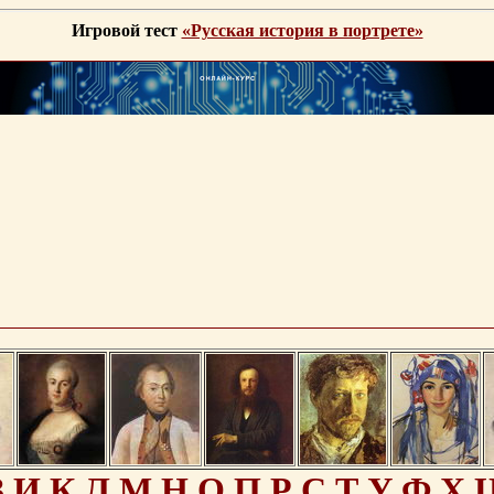
Игровой тест
«Русская история в портрете»
З
И
К
Л
М
Н
О
П
Р
С
Т
У
Ф
Х