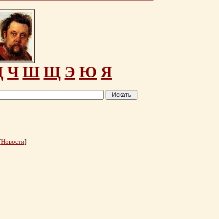
Ц
Ч
Ш
Щ
Э
Ю
Я
[
Новости
]