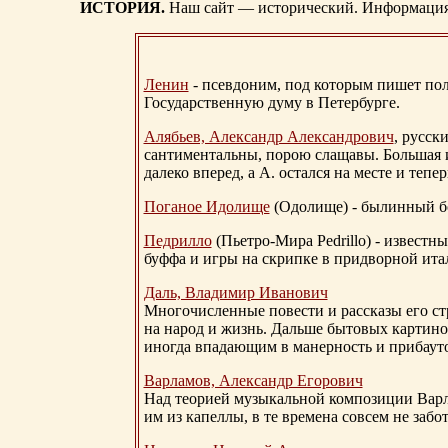
ИСТОРИЯ.
Наш сайт — исторический. Информация, 
Ленин
- псевдоним, под которым пишет поли
Государственную думу в Петербурге.
Алябьев, Александр Александрович
, русск
сантиментальны, порою слащавы. Большая и
далеко вперед, а А. остался на месте и тепер
Поганое Идолище
(Одолище) - былинный 
Педрилло
(Пьетро-Мира Pedrillo) - извест
буффа и игры на скрипке в придворной ита
Даль, Владимир Иванович
Многочисленные повести и рассказы его стр
на народ и жизнь. Дальше бытовых картино
иногда впадающим в манерность и прибауто
Варламов, Александр Егорович
Над теорией музыкальной композиции Вар
им из капеллы, в те времена совсем не за