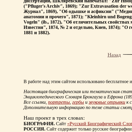
диссертации, Шкляревский напечатал: "Zur Histogenes
("Pfluger's Archiv", 1869); "Zur Extravasation de
Журнал", 1869), "Об одышке и асфиксии" ("Медиц
анатомии и прочего", 1871); "Kleinhirn und Bogenga
Vogeln" (ib., 1872), "Об отличительных свойства
Известия", 1874, № 2 и отдельно, Киев, 1874); "О
1881 и 1882).
Назад
В работе над этим сайтом использовано бесплатное
Настоящая биографическая или тематическая статья
Энциклопедического Словаря Брокгауза и Ефрона
(18
Все ссылки,
портреты
,
гербы
и
звуковые отрывки
к 
Дополнительную информацию по теме статьи смо
Наш проект в трех словах:
БИОГРАФИЯ.
Сайт
«Русский Биографический Сло
РОССИЯ.
Сайт содержит только русские биографии