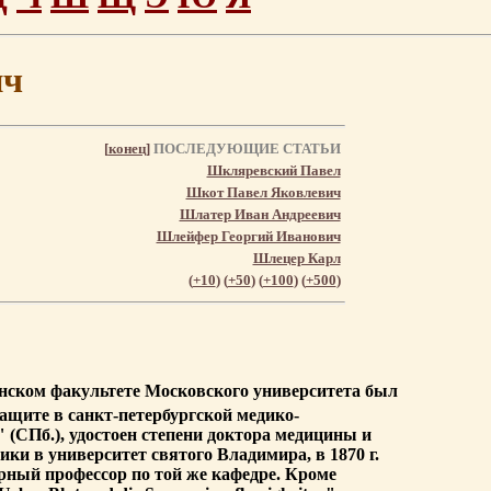
ич
[
конец
]
ПОСЛЕДУЮЩИЕ СТАТЬИ
Шкляревский Павел
Шкот Павел Яковлевич
Шлатер Иван Андреевич
Шлейфер Георгий Иванович
Шлецер Карл
(
+10
) (
+50
) (
+100
) (
+500
)
ицинском факультете Московского университета был
защите в санкт-петербургской медико-
(СПб.), удостоен степени доктора медицины и
ки в университет святого Владимира, в 1870 г.
арный профессор по той же кафедре. Кроме