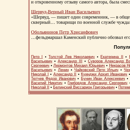
и откровенному отзыву самого автора, была сме
Шервуд-Верный
Иван Васильевич
«Шервуд, — пишет один современник, — в общест
скверный… товарищи по военной службе чуждали
Обольянинов Петр Хрисанфович
…фельдмаршал Каменский публично обозвал его 
Попул
Петр I
•
Толстой Лев Николаевич
•
Екатерина II
•
Васильевич
•
Александр III
•
Суворов Александр В
Сергеевич
•
Лермонтов Михаил Юрьевич
•
Некрасов Н
Васильевич
•
Ленин
•
Чайковский Петр Ильич
•
Че
Николай I
•
Александр II
•
Куинджи Архип Иванович
Тютчев Федор Иванович
•
Бунин Иван Алексеевич
Василий Никитич
•
Грибоедов Александр Сергеевич
Николай II
•
Белинский Виссарион Григорьевич
•
Потем