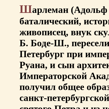
Ш
арлеман (Адольф 
баталический, исто
живописец, внук ску
Б. Боде-Ш., пересел
Петербург при импе
Руана, и сын архите
Императорской Акад
получил общее обра
санкт-петербургско
святого Петра и из н