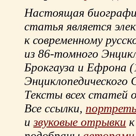
Настоящая биографи
статья является эле
к современному русск
из
86-томного
Энцикл
Брокгауза и Ефрона
(
Энциклопедического С
Тексты всех статей 
Все ссылки,
портрет
и
звуковые отрывки
к
подобраны
авторами