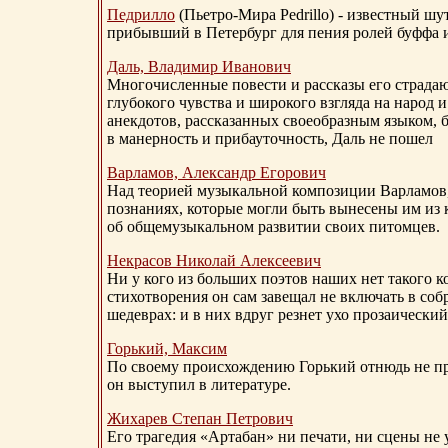
Педрилло
(Пьетро-Мира Pedrillo) - известный ш
прибывший в Петербург для пения ролей буффа и
Даль, Владимир Иванович
Многочисленные повести и рассказы его страдаю
глубокого чувства и широкого взгляда на народ 
анекдотов, рассказанных своеобразным языком, 
в манерность и прибауточность, Даль не пошел
Варламов, Александр Егорович
Над теорией музыкальной композиции Варламов
познаниях, которые могли быть вынесены им из к
об общемузыкальном развитии своих питомцев.
Некрасов Николай Алексеевич
Ни у кого из больших поэтов наших нет такого к
стихотворения он сам завещал не включать в соб
шедеврах: и в них вдруг резнет ухо прозаический
Горький, Максим
По своему происхождению Горький отнюдь не пр
он выступил в литературе.
Жихарев Степан Петрович
Его трагедия «Артабан» ни печати, ни сцены не 