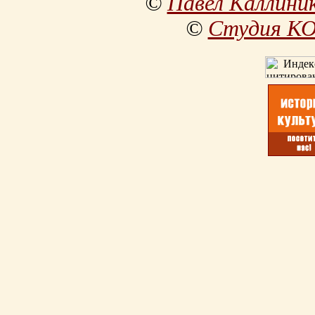
©
Павел Каллини
©
Студия К