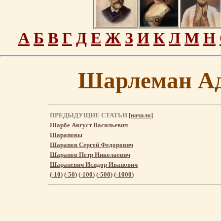
А
Б
В
Г
Д
Е
Ж
З
И
К
Л
М
Н
Шарлеман А
ПРЕДЫДУЩИЕ СТАТЬИ
[
начало
]
Шарбе Август Васильевич
Шараповы
Шарапов Сергей Федорович
Шарапов Петр Николаевич
Шараневич Исидор Иванович
(
-10
) (
-50
) (
-100
) (
-500
) (
-1000
)