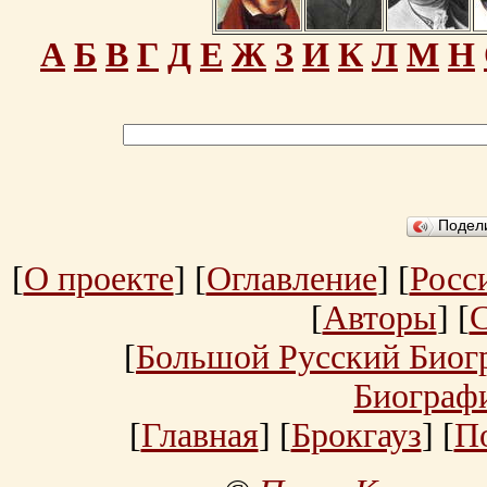
А
Б
В
Г
Д
Е
Ж
З
И
К
Л
М
Н
Подел
[
О проекте
] [
Оглавление
] [
Росс
[
Авторы
] [
[
Большой Русский Биог
Биограф
[
Главная
] [
Брокгауз
] [
П