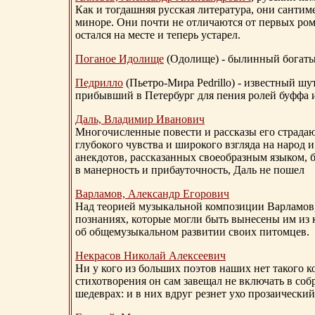
Как и тогдашняя русская литература, они сантим
миноре. Они почти не отличаются от первых ром
остался на месте и теперь устарел.
Поганое Идолище
(Одолище) - былинный богат
Педрилло
(Пьетро-Мира Pedrillo) - известный ш
прибывший в Петербург для пения ролей буффа и
Даль, Владимир Иванович
Многочисленные повести и рассказы его страдаю
глубокого чувства и широкого взгляда на народ 
анекдотов, рассказанных своеобразным языком, 
в манерность и прибауточность, Даль не пошел
Варламов, Александр Егорович
Над теорией музыкальной композиции Варламов
познаниях, которые могли быть вынесены им из к
об общемузыкальном развитии своих питомцев.
Некрасов Николай Алексеевич
Ни у кого из больших поэтов наших нет такого к
стихотворения он сам завещал не включать в соб
шедеврах: и в них вдруг резнет ухо прозаический