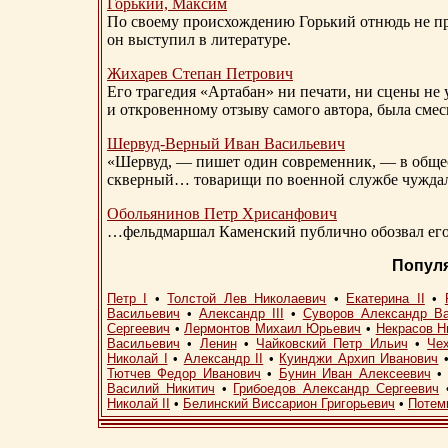
Горький, Максим
По своему происхождению Горький отнюдь не пр
он выступил в литературе.
Жихарев Степан Петрович
Его трагедия «Артабан» ни печати, ни сцены не 
и откровенному отзыву самого автора, была сме
Шервуд-Верный
Иван Васильевич
«Шервуд, — пишет один современник, — в общест
скверный… товарищи по военной службе чуждали
Обольянинов Петр Хрисанфович
…фельдмаршал Каменский публично обозвал его 
Попул
Петр I
•
Толстой Лев Николаевич
•
Екатерина II
•
Васильевич
•
Александр III
•
Суворов Александр В
Сергеевич
•
Лермонтов Михаил Юрьевич
•
Некрасов Н
Васильевич
•
Ленин
•
Чайковский Петр Ильич
•
Че
Николай I
•
Александр II
•
Куинджи Архип Иванович
Тютчев Федор Иванович
•
Бунин Иван Алексеевич
Василий Никитич
•
Грибоедов Александр Сергеевич
Николай II
•
Белинский Виссарион Григорьевич
•
Потем