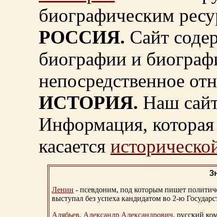
биографическим ресу
РОССИЯ.
Сайт содер
биографии и биограф
непосредственное от
ИСТОРИЯ.
Наш сайт
Информация, которая 
касается
исторической
З
Ленин
- псевдоним, под которым пишет политичес
выступал без успеха кандидатом во 2-ю Государ
Алябьев, Александр Александрович
, русский ко