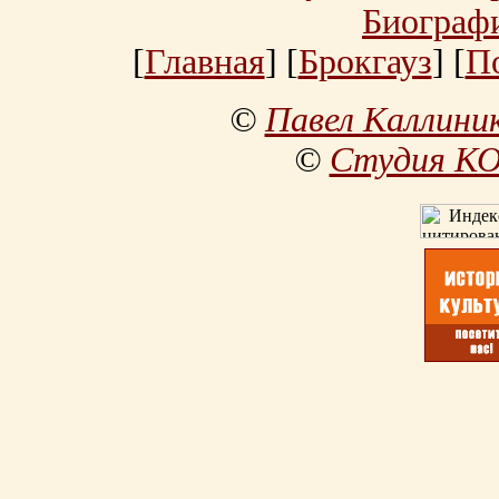
Биограф
[
Главная
] [
Брокгауз
] [
П
©
Павел Каллини
©
Студия К