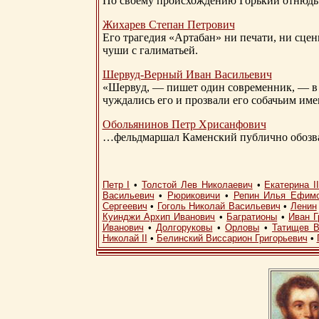
По своему происхождению Горький отнюдь 
Жихарев Степан Петрович
Его трагедия «Артабан» ни печати, ни сцен
чуши с галиматьей.
Шервуд-Верный
Иван Васильевич
«Шервуд, — пишет один современник, — в 
чуждались его и прозвали его собачьим им
Обольянинов Петр Хрисанфович
…фельдмаршал Каменский публично обозвал
Петр I
•
Толстой Лев Николаевич
•
Екатерина I
Васильевич
•
Рюриковичи
•
Репин Илья Ефим
Сергеевич
•
Гоголь Николай Васильевич
•
Ленин
Куинджи Архип Иванович
•
Багратионы
•
Иван Г
Иванович
•
Долгоруковы
•
Орловы
•
Татищев В
Николай II
•
Белинский Виссарион Григорьевич
•