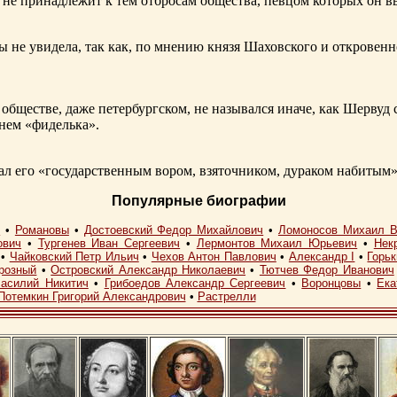
не принадлежит к тем отбросам общества, певцом которых он в
ы не увидела, так как, по мнению князя Шаховского и откровенн
обществе, даже петербургском, не назывался иначе, как Шерву
енем «фиделька».
 его «государственным вором, взяточником, дураком набитым»
Популярные биографии
I
•
Романовы
•
Достоевский Федор Михайлович
•
Ломоносов Михаил В
ович
•
Тургенев Иван Сергеевич
•
Лермонтов Михаил Юрьевич
•
Нек
•
Чайковский Петр Ильич
•
Чехов Антон Павлович
•
Александр I
•
Горь
розный
•
Островский Александр Николаевич
•
Тютчев Федор Иванович
асилий Никитич
•
Грибоедов Александр Сергеевич
•
Воронцовы
•
Ека
Потемкин Григорий Александрович
•
Растрелли