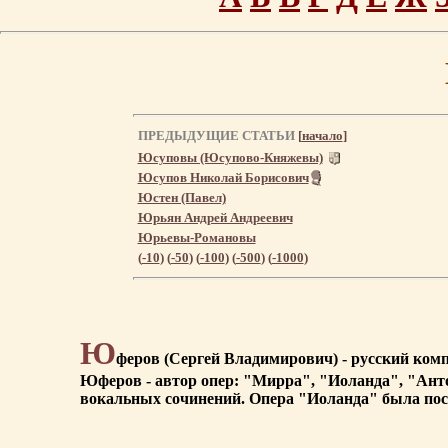
ПРЕДЫДУЩИЕ СТАТЬИ
[
начало
]
Юсуповы (Юсупово-Княжевы)
Юсупов Николай Борисович
Юстен (Павел)
Юрьян Андрей Андреевич
Юрьевы-Романовы
(
-10
) (
-50
) (
-100
) (
-500
) (
-1000
)
Ю
феров (Сергей Владимирович) - русский комп
Юферов - автор опер: "Мирра", "Иоланда", "Ант
вокальных сочинений. Опера "Иоланда" была поста