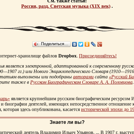
См. также статьи:
Россия, разд. Светская музыка (XIX век)
.
Поделиться…
 интернет-хранилище файлов
Dropbox
.
Присоединяйтесь!
 является электронной, адаптированной к современному русско
90—1907 гг.
) или Нового Энциклопедического Словаря (
1910—1916 
статьям выполнены или подобраны
авторами
сайта
«Русский Б
трите также в
Русском Биографическом Словаре А. А. Половцова
.
варь»
является крупнейшим русским биографическим ресурсом И
 и биографии деятелей, имеющих непосредственное отношение 
которая здесь опубликована, касается
исторической эпохи до 1
Знаете ли вы?
тический деятель Владимир Ильич Ульянов. ... В 1907 г. выступ