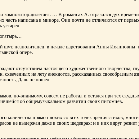
ий композитор-дилетант. … В романсах А. отразился дух времени
х часть написана в миноре. Они почти не отличаются от первы
ь устарел.
богатырь…
ный шут, неаполитанец, в начале царствования Анны Иоанновны
льянской опере.
адают отсутствием настоящего художественного творчества, глу
к, схваченных на лету анекдотов, рассказанных своеобразным яз
чность, Даль не пошел
ламов,
по-видимому
, совсем не работал и остался при тех скудн
ботившейся об общемузыкальном развитии своих питомцев.
ого количества прямо плохих со всех точек зрения стихов; многи
расов не выдержан даже в своих шедеврах: и в них вдруг резнет