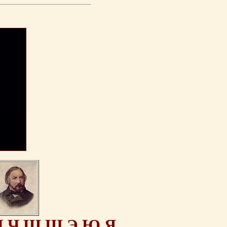
Ц
Ч
Ш
Щ
Э
Ю
Я