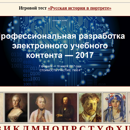
Игровой тест
«Русская история в портрете»
З
И
К
Л
М
Н
О
П
Р
С
Т
У
Ф
Х