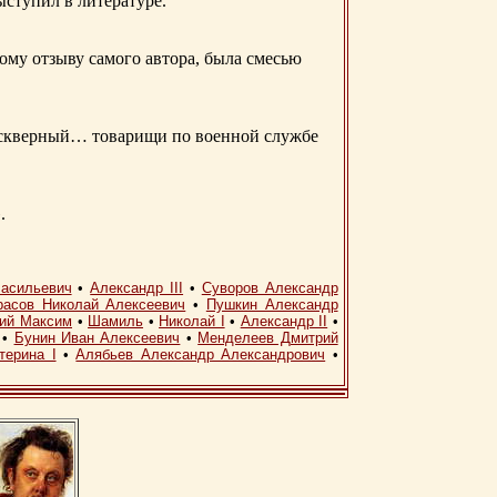
ыступил в литературе.
ому отзыву самого автора, была смесью
д скверный… товарищи по военной службе
.
асильевич
•
Александр III
•
Суворов Александр
расов Николай Алексеевич
•
Пушкин Александр
кий Максим
•
Шамиль
•
Николай I
•
Александр II
•
•
Бунин Иван Алексеевич
•
Менделеев Дмитрий
терина I
•
Алябьев Александр Александрович
•