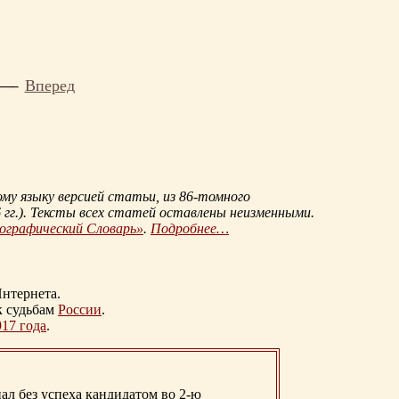
Вперед
му языку версией статьи, из
86-томного
гг.
). Тексты всех статей оставлены неизменными.
иографический Словарь»
.
Подробнее…
нтернета.
к судьбам
России
.
917 года
.
ал без успеха кандидатом во 2-ю