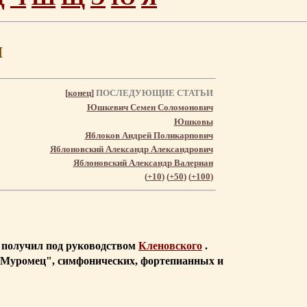
ч
[
конец
]
ПОСЛЕДУЮЩИЕ СТАТЬИ
Юшкевич Семен Соломонович
Юшковы
Яблоков Андрей Поликарпович
Яблоновский Александр Александрович
Яблоновский Александр Валериан
(
+10
) (
+50
) (
+100
)
е получил под руководством
Кленовского
.
я Муромец", симфонических, фортепианных и