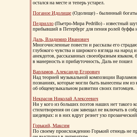
остался на месте и теперь устарел.
Поганое Идолище
(Одолище) - былинный богат
Педрилло
(Пьетро-Мира Pedrillo) - известный ш
прибывший в Петербург для пения ролей буффа и
Даль, Владимир Иванович
Многочисленные повести и рассказы его страдаю
глубокого чувства и широкого взгляда на народ 
анекдотов, рассказанных своеобразным языком, 
в манерность и прибауточность, Даль не пошел
Варламов, Александр Егорович
Над теорией музыкальной композиции Варламов
познаниях, которые могли быть вынесены им из к
об общемузыкальном развитии своих питомцев.
Некрасов Николай Алексеевич
Ни у кого из больших поэтов наших нет такого к
стихотворения он сам завещал не включать в соб
шедеврах: и в них вдруг резнет ухо прозаический
Горький, Максим
По своему происхождению Горький отнюдь не пр
он выступил в литературе.