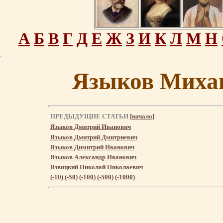
А
Б
В
Г
Д
Е
Ж
З
И
К
Л
М
Н
Языков Миха
ПРЕДЫДУЩИЕ СТАТЬИ
[
начало
]
Языков Дмитрий Иванович
Языков Дмитрий Дмитриевич
Языков Димитрий Иванович
Языков Александр Иванович
Язвицкий Николай Николаевич
(
-10
) (
-50
) (
-100
) (
-500
) (
-1000
)