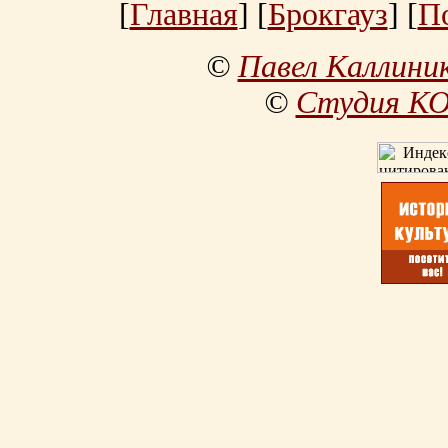
[
Главная
] [
Брокгауз
] [
П
©
Павел Каллини
©
Студия К