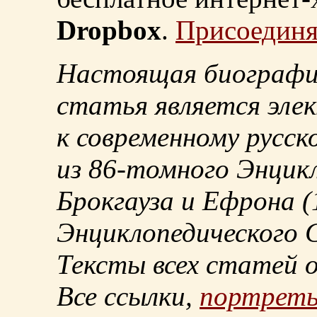
Dropbox
.
Присоединя
Настоящая биографи
статья является эле
к современному русск
из
86-томного
Энцикл
Брокгауза и Ефрона
(
Энциклопедического С
Тексты всех статей 
Все ссылки,
портрет