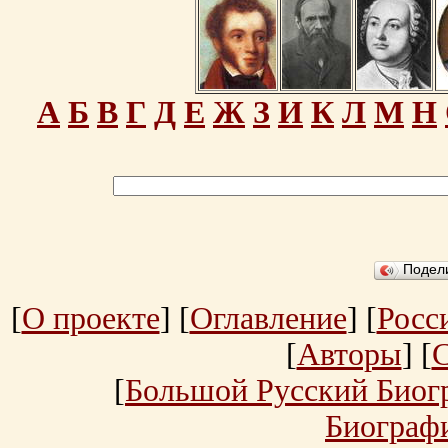
А
Б
В
Г
Д
Е
Ж
З
И
К
Л
М
Н
Подел
[
О проекте
] [
Оглавление
] [
Росс
[
Авторы
] [
[
Большой Русский Биог
Биограф