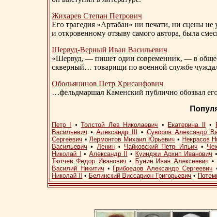
Жихарев Степан Петрович
Его трагедия «Артабан» ни печати, ни сцены не 
и откровенному отзыву самого автора, была сме
Шервуд-Верный
Иван Васильевич
«Шервуд, — пишет один современник, — в общест
скверный… товарищи по военной службе чуждали
Обольянинов Петр Хрисанфович
…фельдмаршал Каменский публично обозвал его 
Попул
Петр I
•
Толстой Лев Николаевич
•
Екатерина II
•
Васильевич
•
Александр III
•
Суворов Александр В
Сергеевич
•
Лермонтов Михаил Юрьевич
•
Некрасов Н
Васильевич
•
Ленин
•
Чайковский Петр Ильич
•
Че
Николай I
•
Александр II
•
Куинджи Архип Иванович
Тютчев Федор Иванович
•
Бунин Иван Алексеевич
Василий Никитич
•
Грибоедов Александр Сергеевич
Николай II
•
Белинский Виссарион Григорьевич
•
Потем