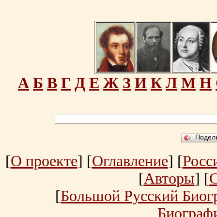
А
Б
В
Г
Д
Е
Ж
З
И
К
Л
М
Н
Подел
[
О проекте
] [
Оглавление
] [
Росс
[
Авторы
] [
[
Большой Русский Биог
Биограф