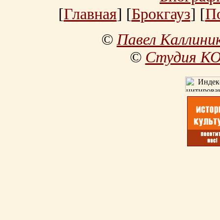
[
Главная
] [
Брокгауз
] [
П
©
Павел Каллини
©
Студия К