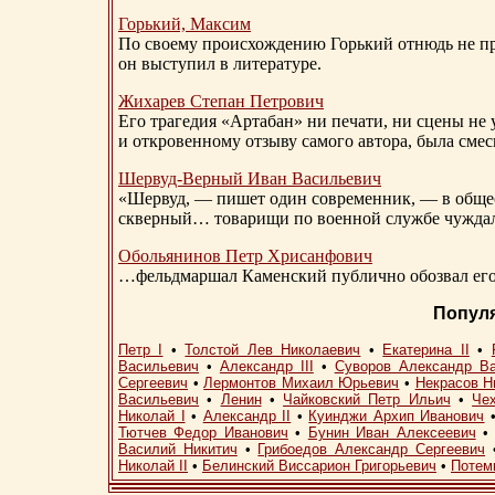
Горький, Максим
По своему происхождению Горький отнюдь не пр
он выступил в литературе.
Жихарев Степан Петрович
Его трагедия «Артабан» ни печати, ни сцены не 
и откровенному отзыву самого автора, была сме
Шервуд-Верный
Иван Васильевич
«Шервуд, — пишет один современник, — в общест
скверный… товарищи по военной службе чуждали
Обольянинов Петр Хрисанфович
…фельдмаршал Каменский публично обозвал его 
Попул
Петр I
•
Толстой Лев Николаевич
•
Екатерина II
•
Васильевич
•
Александр III
•
Суворов Александр В
Сергеевич
•
Лермонтов Михаил Юрьевич
•
Некрасов Н
Васильевич
•
Ленин
•
Чайковский Петр Ильич
•
Че
Николай I
•
Александр II
•
Куинджи Архип Иванович
Тютчев Федор Иванович
•
Бунин Иван Алексеевич
Василий Никитич
•
Грибоедов Александр Сергеевич
Николай II
•
Белинский Виссарион Григорьевич
•
Потем