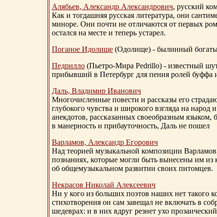
Алябьев, Александр Александрович
, русский ко
Как и тогдашняя русская литература, они сантим
миноре. Они почти не отличаются от первых ром
остался на месте и теперь устарел.
Поганое Идолище
(Одолище) - былинный богат
Педрилло
(Пьетро-Мира Pedrillo) - известный ш
прибывший в Петербург для пения ролей буффа и
Даль, Владимир Иванович
Многочисленные повести и рассказы его страдаю
глубокого чувства и широкого взгляда на народ 
анекдотов, рассказанных своеобразным языком, 
в манерность и прибауточность, Даль не пошел
Варламов, Александр Егорович
Над теорией музыкальной композиции Варламов
познаниях, которые могли быть вынесены им из к
об общемузыкальном развитии своих питомцев.
Некрасов Николай Алексеевич
Ни у кого из больших поэтов наших нет такого к
стихотворения он сам завещал не включать в соб
шедеврах: и в них вдруг резнет ухо прозаический