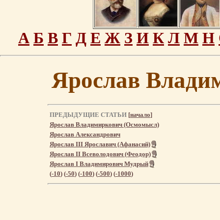
А
Б
В
Г
Д
Е
Ж
З
И
К
Л
М
Н
Ярослав Влади
ПРЕДЫДУЩИЕ СТАТЬИ
[
начало
]
Ярослав Владимиркович (Осмомысл)
Ярослав Александрович
Ярослав III Ярославич (Афанасий)
Ярослав II Всеволодович (Феодор)
Ярослав I Владимирович Мудрый
(
-10
) (
-50
) (
-100
) (
-500
) (
-1000
)