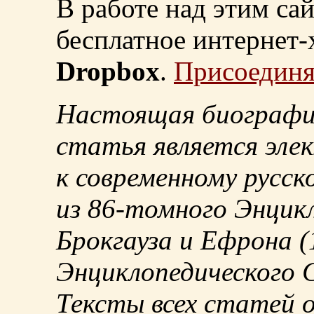
В работе над этим са
бесплатное интернет
Dropbox
.
Присоединя
Настоящая биографи
статья является эле
к современному русск
из
86-томного
Энцикл
Брокгауза и Ефрона
(
Энциклопедического С
Тексты всех статей 