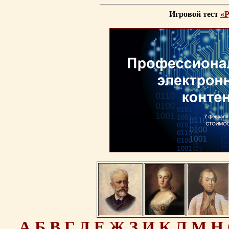
Игровой тест
«Р
А
Б
В
Г
Д
Е
Ж
З
И
К
Л
М
Н