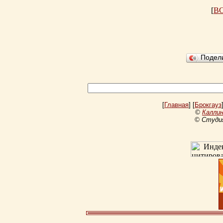
[
В
Подел
[
Главная
] [
Брокгауз
©
Каллин
© Студи