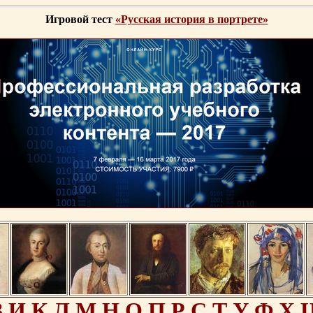
Игровой тест
«Русская история в портрете»
З
И
К
Л
М
Н
О
П
Р
С
Т
У
Ф
Х