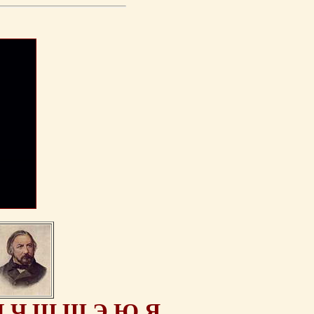
Ц
Ч
Ш
Щ
Э
Ю
Я