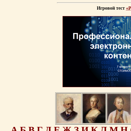
Игровой тест
«Р
А
Б
В
Г
Д
Е
Ж
З
И
К
Л
М
Н