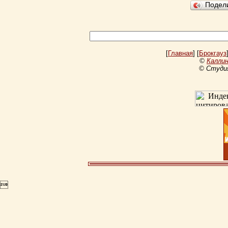
Подел
[
Главная
] [
Брокгауз
©
Каллин
© Студи
