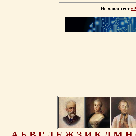
Игровой тест
«Р
А
Б
В
Г
Д
Е
Ж
З
И
К
Л
М
Н