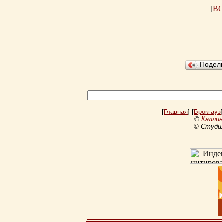
[
В
Подел
[
Главная
] [
Брокгауз
©
Каллин
© Студи