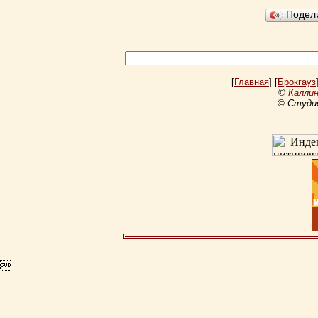
Подел
[
Главная
] [
Брокгауз
©
Каллин
© Студи
