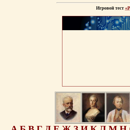
Игровой тест
«Р
А
Б
В
Г
Д
Е
Ж
З
И
К
Л
М
Н