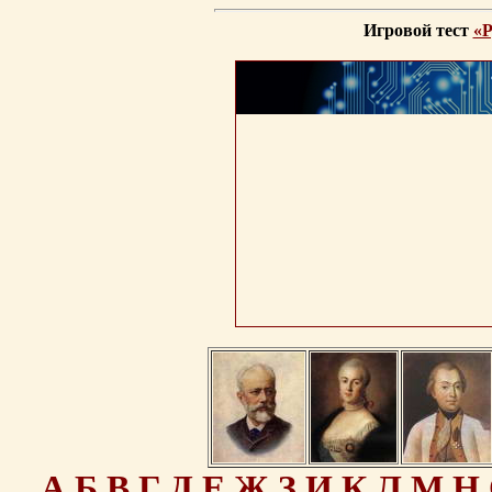
Игровой тест
«Р
А
Б
В
Г
Д
Е
Ж
З
И
К
Л
М
Н