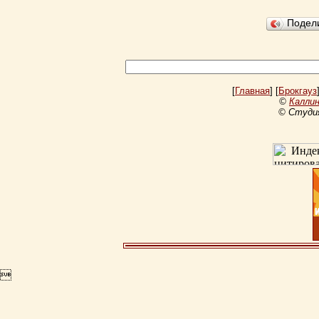
Подел
[
Главная
] [
Брокгауз
©
Каллин
© Студи
