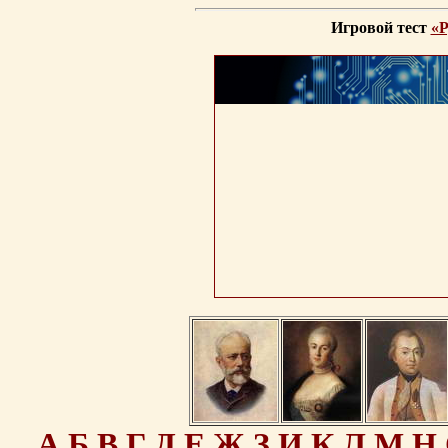
Игровой тест
«Р
А
Б
В
Г
Д
Е
Ж
З
И
К
Л
М
Н