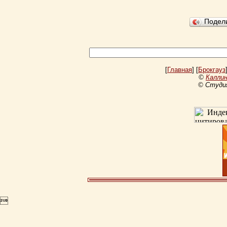
Подел
[
Главная
] [
Брокгауз
©
Каллин
© Студи
