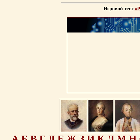
Игровой тест
«Р
А
Б
В
Г
Д
Е
Ж
З
И
К
Л
М
Н