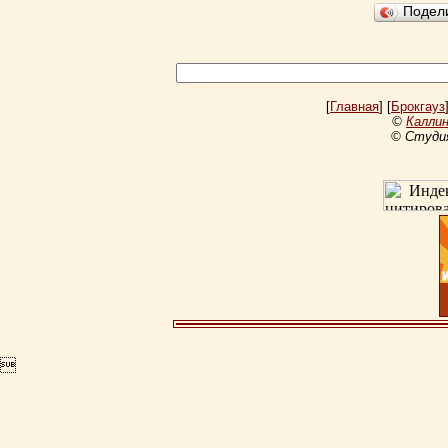
Подел
[
Главная
] [
Брокгауз
©
Каллин
© Студи
