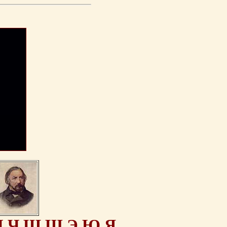
Ц
Ч
Ш
Щ
Э
Ю
Я