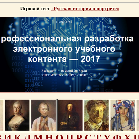
Игровой тест
«Русская история в портрете»
З
И
К
Л
М
Н
О
П
Р
С
Т
У
Ф
Х