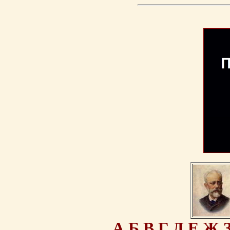
А
Б
В
Г
Д
Е
Ж