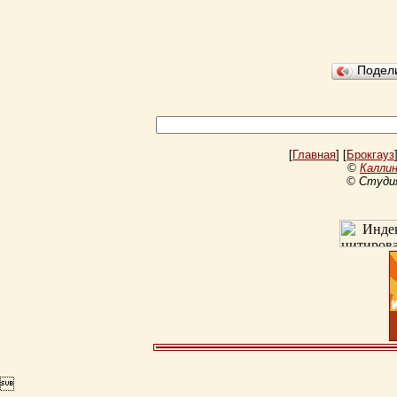
Подел
[
Главная
] [
Брокгауз
©
Каллин
© Студи
