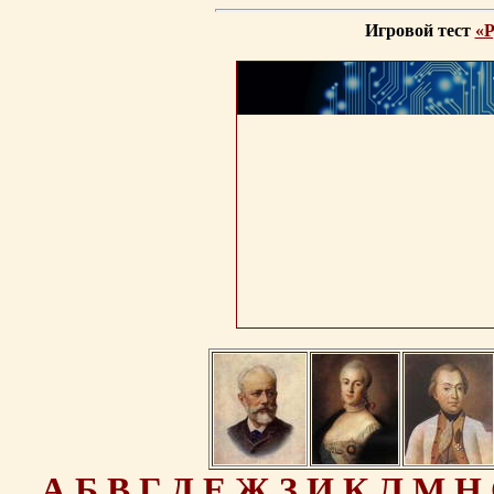
Игровой тест
«Р
А
Б
В
Г
Д
Е
Ж
З
И
К
Л
М
Н