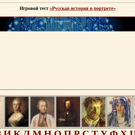
Игровой тест
«Русская история в портрете»
З
И
К
Л
М
Н
О
П
Р
С
Т
У
Ф
Х