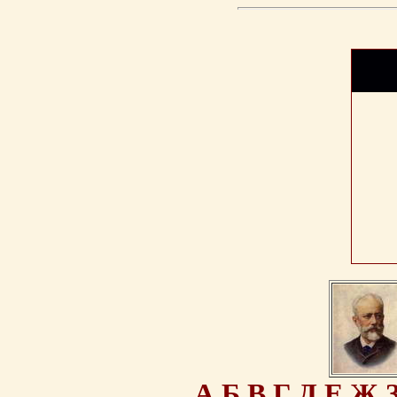
А
Б
В
Г
Д
Е
Ж