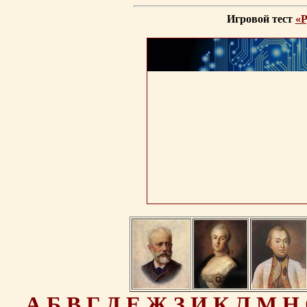
Игровой тест
«Р
А
Б
В
Г
Д
Е
Ж
З
И
К
Л
М
Н