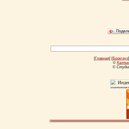
Подел
[
Главная
] [
Брокгауз
©
Каллин
© Студи