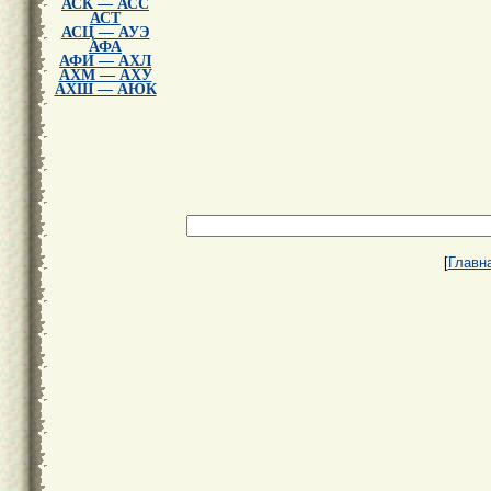
АСК — АСС
АСТ
АСЦ — АУЭ
АФА
АФИ — АХЛ
АХМ — АХУ
АХШ — АЮК
[
Главн