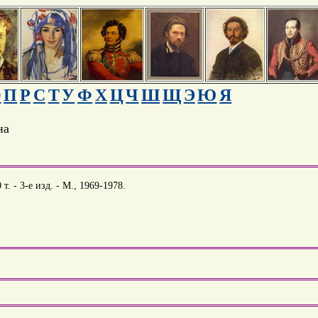
О
П
Р
С
Т
У
Ф
Х
Ц
Ч
Ш
Щ
Э
Ю
Я
на
. - 3-е изд. - М., 1969-1978.