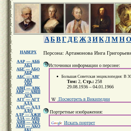
А
Б
В
Г
Д
Е
Ж
З
И
К
Л
М
Н
НАВЕРХ
Персона: Артамонова Инга Григорьев
ААР — АББ
Источники информации о персоне:
АБД
АБЕ — АБО
АБР
Большая Советская энциклопедия: В 30 т
АБС — АВГ
АВД
Том:
2,
Стр.:
258
АВЕ
29.08.1936 – 04.01.1966
АВИ — АВК
АВР — АВШ
АГА
Посмотреть в Википедии
АГГ — АГТ
АДА
АДЕ — АДЛ
АДО
Портретные изображения:
АДР — АЖИ
АЗА — АИБ
Искать портрет
АИВ — АКЕ
АКИ — АКО
АКС