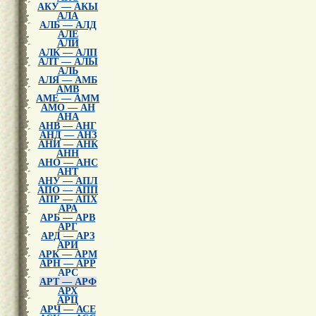
АКУ — АКЫ
АЛА
АЛБ — АЛД
АЛЕ
АЛИ
АЛК — АЛП
АЛТ — АЛЫ
АЛЬ
АЛЯ — АМБ
АМВ
АМЕ — АММ
АМО — АН
АНА
АНВ — АНГ
АНД — АНЗ
АНИ — АНК
АНН
АНО — АНС
АНТ
АНУ — АПЛ
АПО — АПП
АПР — АПХ
АРА
АРБ — АРВ
АРГ
АРД — АРЗ
АРИ
АРК — АРМ
АРН — АРР
АРС
АРТ — АРФ
АРХ
АРЦ
АРЧ — АСЕ