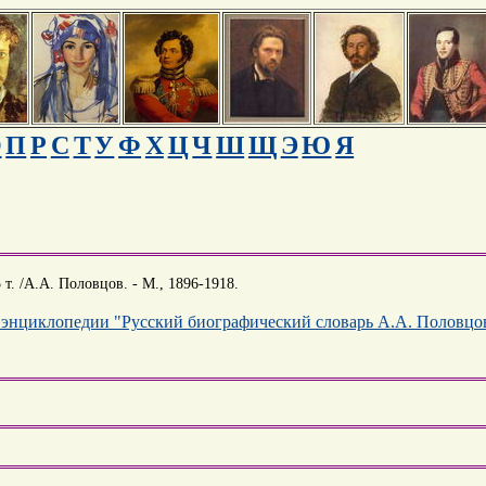
О
П
Р
С
Т
У
Ф
Х
Ц
Ч
Ш
Щ
Э
Ю
Я
т. /А.А. Половцов. - М., 1896-1918.
 энциклопедии "Русский биографический словарь А.А. Половцо