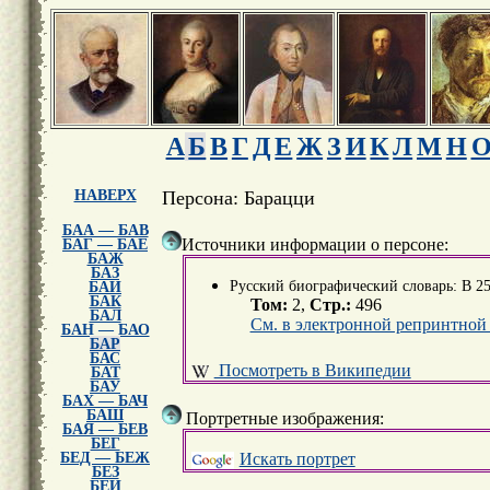
А
Б
В
Г
Д
Е
Ж
З
И
К
Л
М
Н
НАВЕРХ
Персона: Барацци
БАА — БАВ
Источники информации о персоне:
БАГ — БАЕ
БАЖ
БАЗ
Русский биографический словарь: В 25 
БАИ
БАК
Том:
2,
Стр.:
496
БАЛ
См. в электронной репринтной
БАН — БАО
БАР
БАС
Посмотреть в Википедии
БАТ
БАУ
БАХ — БАЧ
БАШ
Портретные изображения:
БАЯ — БЕВ
БЕГ
Искать портрет
БЕД — БЕЖ
БЕЗ
БЕИ