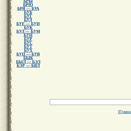
БРЫ
БРЮ
БРЯ — БУА
БУБ
БУГ
БУД
БУЕ — БУИ
БУК
БУЛ — БУМ
БУН
БУР
БУС
БУТ
БУХ
БУЦ — БУЯ
БЫК
БЫЛ — БЭЛ
БЭР — БЯЛ
[
Главн