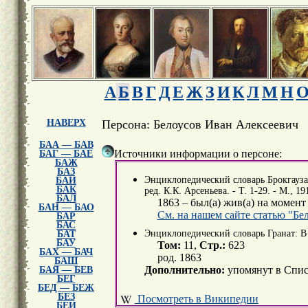
А
Б
В
Г
Д
Е
Ж
З
И
К
Л
М
Н
НАВЕРХ
Персона: Белоусов Иван Алексеевич
БАА — БАВ
Источники информации о персоне:
БАГ — БАЕ
БАЖ
БАЗ
Энциклопедический словарь Брокгауза и
БАИ
БАК
ред. К.К. Арсеньева. - Т. 1-29. - М., 19
БАЛ
1863 – был(а) жив(а) на момент
БАН — БАО
См. на нашем сайте статью "Бе
БАР
БАС
Энциклопедический словарь Гранат: В 5
БАТ
БАУ
Том:
11,
Стр.:
623
БАХ — БАЧ
род. 1863
БАШ
Дополнительно:
упомянут в Спис
БАЯ — БЕВ
БЕГ
БЕД — БЕЖ
БЕЗ
Посмотреть в Википедии
БЕИ