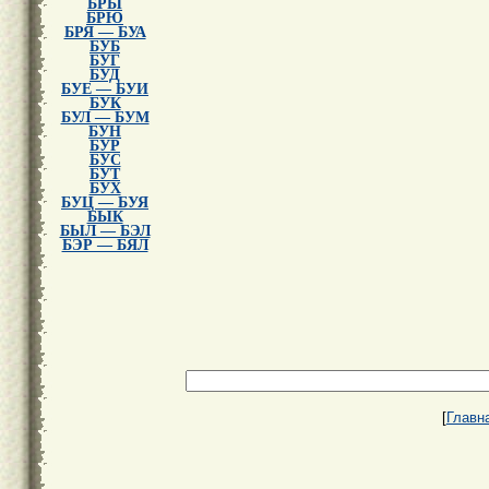
БРЫ
БРЮ
БРЯ — БУА
БУБ
БУГ
БУД
БУЕ — БУИ
БУК
БУЛ — БУМ
БУН
БУР
БУС
БУТ
БУХ
БУЦ — БУЯ
БЫК
БЫЛ — БЭЛ
БЭР — БЯЛ
[
Главн