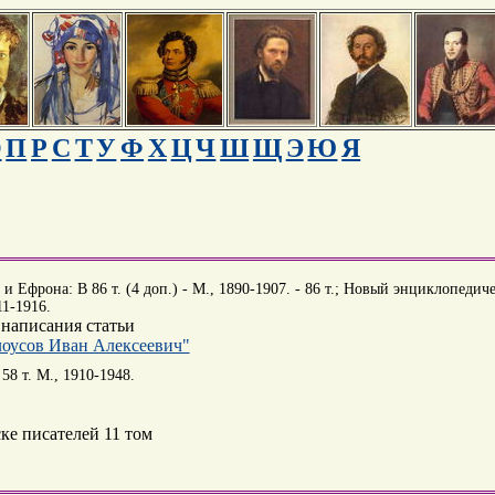
О
П
Р
С
Т
У
Ф
Х
Ц
Ч
Ш
Щ
Э
Ю
Я
 Ефрона: В 86 т. (4 доп.) - М., 1890-1907. - 86 т.; Новый энциклопедиче
11-1916.
 написания статьи
лоусов Иван Алексеевич"
8 т. М., 1910-1948.
ке писателей 11 том