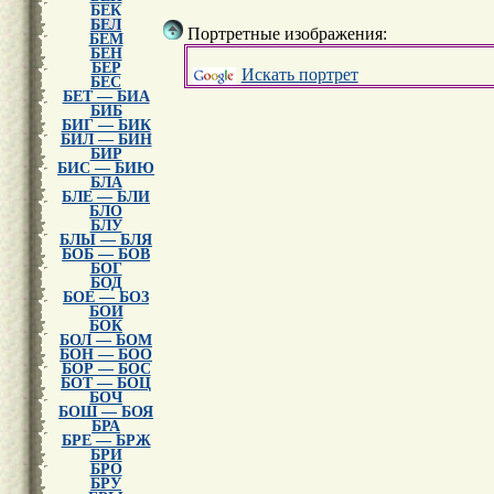
БЕК
БЕЛ
Портретные изображения:
БЕМ
БЕН
БЕР
Искать портрет
БЕС
БЕТ — БИА
БИБ
БИГ — БИК
БИЛ — БИН
БИР
БИС — БИЮ
БЛА
БЛЕ — БЛИ
БЛО
БЛУ
БЛЫ — БЛЯ
БОБ — БОВ
БОГ
БОД
БОЕ — БОЗ
БОИ
БОК
БОЛ — БОМ
БОН — БОО
БОР — БОС
БОТ — БОЦ
БОЧ
БОШ — БОЯ
БРА
БРЕ — БРЖ
БРИ
БРО
БРУ