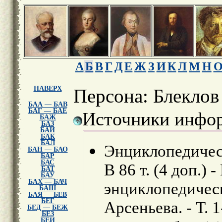
А
Б
В
Г
Д
Е
Ж
З
И
К
Л
М
Н
НАВЕРХ
Персона: Блекло
БАА — БАВ
БАГ — БАЕ
Источники инфор
БАЖ
БАЗ
БАИ
БАК
БАЛ
Энциклопедическ
БАН — БАО
БАР
БАС
В 86 т. (4 доп.) 
БАТ
БАУ
БАХ — БАЧ
энциклопедически
БАШ
БАЯ — БЕВ
БЕГ
Арсеньева. - Т. 1
БЕД — БЕЖ
БЕЗ
БЕИ