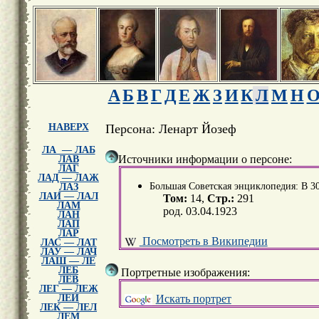
А
Б
В
Г
Д
Е
Ж
З
И
К
Л
М
Н
НАВЕРХ
Персона: Ленарт Йозеф
ЛА — ЛАБ
Источники информации о персоне:
ЛАВ
ЛАГ
ЛАД — ЛАЖ
Большая Советская энциклопедия: В 30 т
ЛАЗ
ЛАИ — ЛАЛ
Том:
14,
Стр.:
291
ЛАМ
род. 03.04.1923
ЛАН
ЛАП
ЛАР
Посмотреть в Википедии
ЛАС — ЛАТ
ЛАУ — ЛАЧ
ЛАШ — ЛЕ
ЛЕБ
Портретные изображения:
ЛЕВ
ЛЕГ — ЛЕЖ
Искать портрет
ЛЕИ
ЛЕК — ЛЕЛ
ЛЕМ