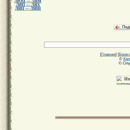
ЛЮЦ — ЛЯМ
ЛЯП — ЛЯХ
ЛЯЦ — ЛЯЩ
Под
[
Главная
] [
Брокг
©
Кал
© Сту