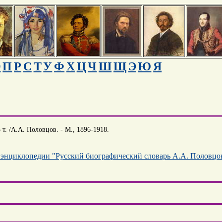
О
П
Р
С
Т
У
Ф
Х
Ц
Ч
Ш
Щ
Э
Ю
Я
т. /А.А. Половцов. - М., 1896-1918.
 энциклопедии "Русский биографический словарь А.А. Половцо