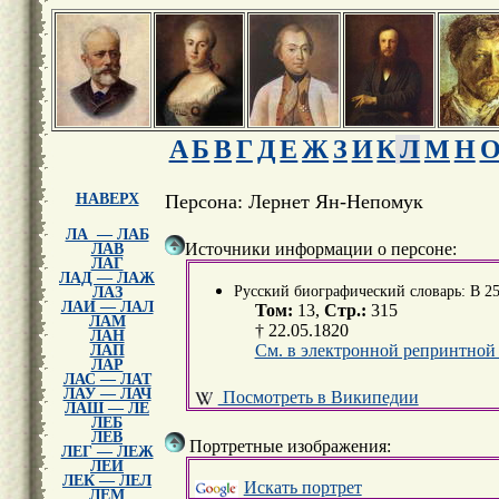
А
Б
В
Г
Д
Е
Ж
З
И
К
Л
М
Н
НАВЕРХ
Персона: Лернет Ян-Непомук
ЛА — ЛАБ
Источники информации о персоне:
ЛАВ
ЛАГ
ЛАД — ЛАЖ
Русский биографический словарь: В 25 
ЛАЗ
ЛАИ — ЛАЛ
Том:
13,
Стр.:
315
ЛАМ
† 22.05.1820
ЛАН
См. в электронной репринтной
ЛАП
ЛАР
ЛАС — ЛАТ
ЛАУ — ЛАЧ
Посмотреть в Википедии
ЛАШ — ЛЕ
ЛЕБ
ЛЕВ
Портретные изображения:
ЛЕГ — ЛЕЖ
ЛЕИ
ЛЕК — ЛЕЛ
Искать портрет
ЛЕМ