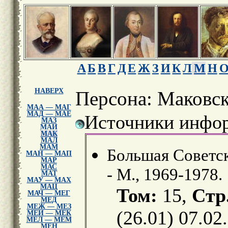
А
Б
В
Г
Д
Е
Ж
З
И
К
Л
М
Н
НАВЕРХ
Персона: Маковс
МАА — МАГ
МАД — МАЕ
Источники инфор
МАЗ
МАИ
МАК
МАЛ
МАМ
Большая Советска
МАН — МАП
МАР
МАС
- М., 1969-1978.
МАТ
МАУ — МАХ
МАЦ
Том:
15,
Стр
МАЧ — МЕГ
МЕД
МЕЖ — МЕЗ
(26.01) 07.02
МЕИ — МЕК
МЕЛ — МЕМ
МЕН