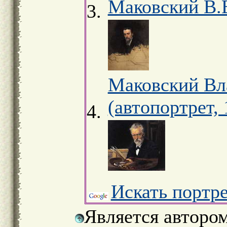
Маковский В.Е
Маковский Вл
(автопортрет, 
Искать портр
Является авторо