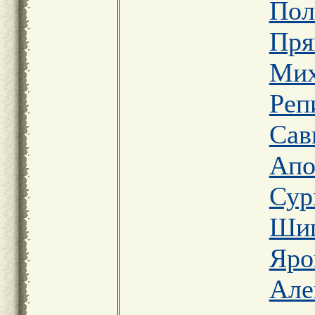
Пол
Пря
Мих
Реп
Сав
Апо
Сур
Шиш
Яро
Але