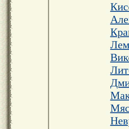
Кис
Але
Кра
Лем
Вик
Лит
Дми
Мак
Мяс
Нев