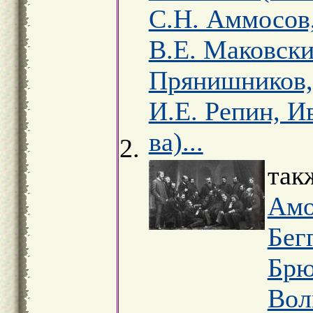
С.Н. Аммосов,
В.Е. Маковски
Прянишников, 
И.Е. Репин, И
ва)...
так
Амо
Бег
Брю
Вол