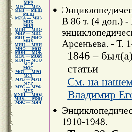
МЕР
МЕС — МЕХ
Энциклопедическ
МЕЦ — МЕШ
МЕЩ
В 86 т. (4 доп.) 
МЖА — МИЗ
МИК
МИЛ
энциклопедически
МИН — МИО
МИР — МИС
МИТ — МИФ
Арсеньева. - Т. 1
МИХ
МИЦ — МНИ
МНО — МОЗ
1846 – был(а
МОИ — МОК
МОЛ — МОМ
МОН — МОО
МОР
статьи
МОС
МОТ — МРО
МСТ
См. на нашем
МУБ — МУН
МУР
МУС — МУФ
Владимир Ег
МУХ
МУШ — МЮД
МЮЛ — МЯН
МЯС — МЯЧ
Энциклопедическ
1910-1948.