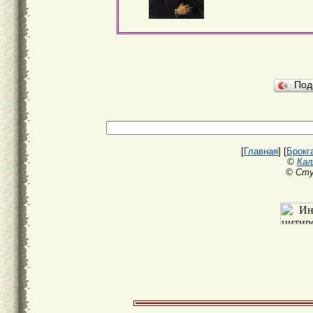
Под
[
Главная
] [
Брокг
©
Кал
© Сту