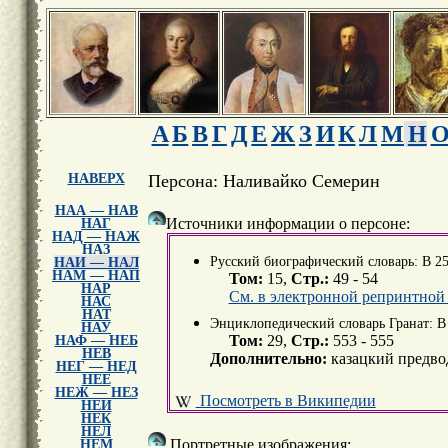
А
Б
В
Г
Д
Е
Ж
З
И
К
Л
М
Н
НАВЕРХ
Персона: Наливайко Семерин
НАА — НАВ
Источники информации о персоне:
НАГ
НАД — НАЖ
НАЗ
Русский биографический словарь: В 25 
НАИ — НАЛ
НАМ — НАП
Том:
15,
Стр.:
49 - 54
НАР
См. в электронной репринтной
НАС
НАТ
Энциклопедический словарь Гранат: В 5
НАУ
Том:
29,
Стр.:
553 - 555
НАФ — НЕБ
НЕВ
Дополнительно:
казацкий предво
НЕГ — НЕД
НЕЕ
НЕЖ — НЕЗ
Посмотреть в Википедии
НЕИ
НЕК
НЕЛ
Портретные изображения:
НЕМ