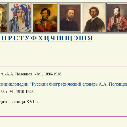
О
П
Р
С
Т
У
Ф
Х
Ц
Ч
Ш
Щ
Э
Ю
Я
т. /А.А. Половцов. - М., 1896-1918.
 энциклопедии "Русский биографический словарь А.А. Половцо
8 т. М., 1910-1948.
дитель конца XVI в.