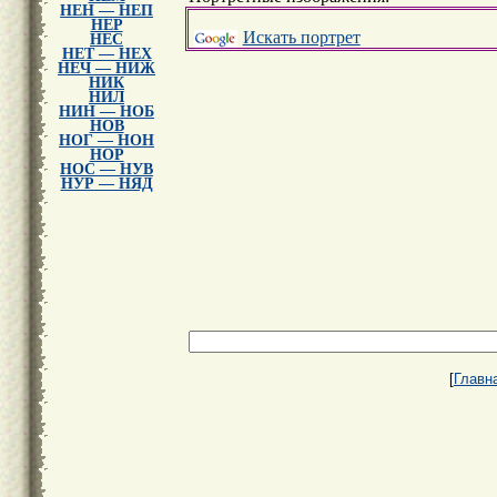
НЕН — НЕП
НЕР
Искать портрет
НЕС
НЕТ — НЕХ
НЕЧ — НИЖ
НИК
НИЛ
НИН — НОБ
НОВ
НОГ — НОН
НОР
НОС — НУВ
НУР — НЯД
[
Главн