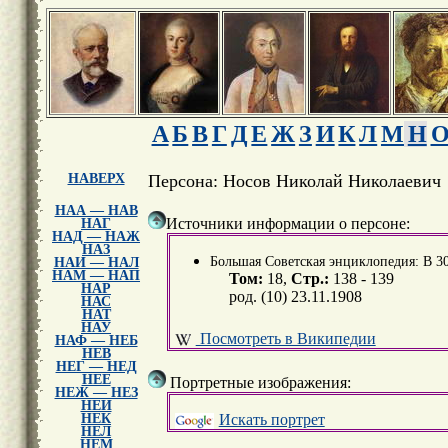
А
Б
В
Г
Д
Е
Ж
З
И
К
Л
М
Н
НАВЕРХ
Персона: Носов Николай Николаевич
НАА — НАВ
Источники информации о персоне:
НАГ
НАД — НАЖ
НАЗ
Большая Советская энциклопедия: В 30 т
НАИ — НАЛ
НАМ — НАП
Том:
18,
Стр.:
138 - 139
НАР
род. (10) 23.11.1908
НАС
НАТ
НАУ
Посмотреть в Википедии
НАФ — НЕБ
НЕВ
НЕГ — НЕД
НЕЕ
Портретные изображения:
НЕЖ — НЕЗ
НЕИ
Искать портрет
НЕК
НЕЛ
НЕМ