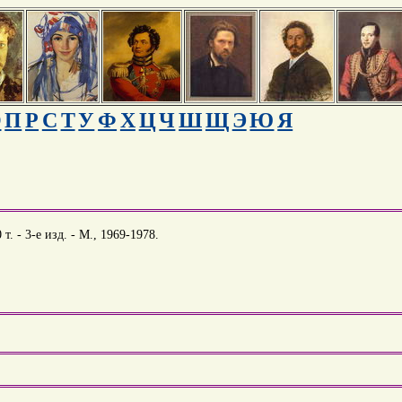
О
П
Р
С
Т
У
Ф
Х
Ц
Ч
Ш
Щ
Э
Ю
Я
. - 3-е изд. - М., 1969-1978.