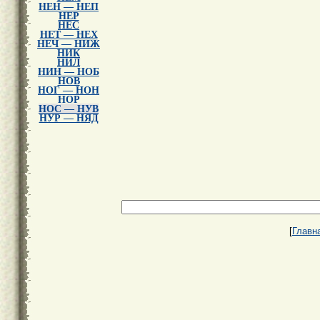
НЕН — НЕП
НЕР
НЕС
НЕТ — НЕХ
НЕЧ — НИЖ
НИК
НИЛ
НИН — НОБ
НОВ
НОГ — НОН
НОР
НОС — НУВ
НУР — НЯД
[
Главн