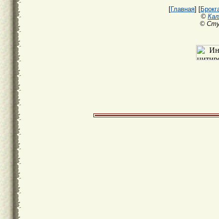
[
Главная
] [
Брокг
©
Кал
© Сту