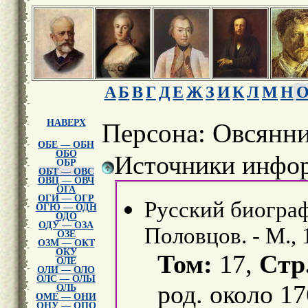
А
Б
В
Г
Д
Е
Ж
З
И
К
Л
М
Н
НАВЕРХ
Персона: Овсянн
ОБЕ — ОБН
ОБО
Источники инфор
ОБР
ОБТ — ОВС
ОВЦ — ОВЧ
ОГА
ОГИ — ОГР
Русский биограф
ОГЮ — ОДН
ОДО
ОДУ — ОЗА
Половцов. - М., 
ОЗЕ
ОЗМ — ОКТ
ОКУ
Том:
17,
Стр
ОЛЕ
ОЛИ — ОЛО
ОЛС — ОЛЫ
род. около 1
ОЛЬ
ОМЕ — ОНИ
ОНУ — ОПО