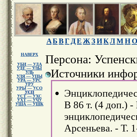
А
Б
В
Г
Д
Е
Ж
З
И
К
Л
М
Н
НАВЕРХ
Персона: Успенс
УБИ — УДА
УДЕ — УЛЫ
Источники инфор
УЛЬ
УЛЯ — УПЫ
УРА — УРС
УРУ
УРЫ — УСО
Энциклопедическ
УСП
УСТ — УХС
УХТ — УЧУ
В 86 т. (4 доп.) 
УША — УШК
энциклопедически
Арсеньева. - Т. 1