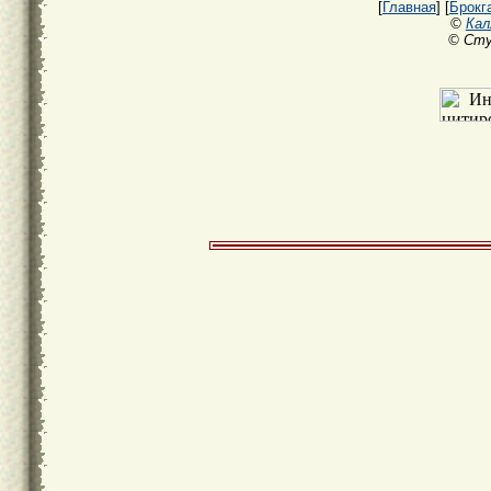
[
Главная
] [
Брокг
©
Кал
© Сту