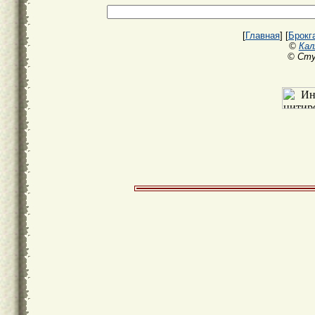
[
Главная
] [
Брокг
©
Кал
© Сту