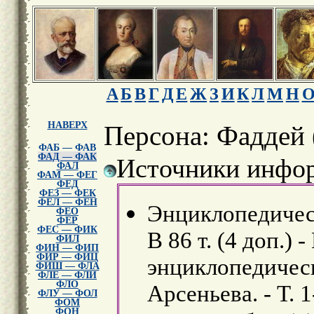
А
Б
В
Г
Д
Е
Ж
З
И
К
Л
М
Н
НАВЕРХ
Персона: Фаддей 
ФАБ — ФАВ
ФАД — ФАК
Источники инфор
ФАЛ
ФАМ — ФЕГ
ФЕД
ФЕЗ — ФЕК
ФЕЛ — ФЕН
Энциклопедическ
ФЕО
ФЕР
ФЕС — ФИК
В 86 т. (4 доп.) 
ФИЛ
ФИН — ФИП
ФИР — ФИЦ
энциклопедически
ФИШ — ФЛА
ФЛЕ — ФЛИ
ФЛО
Арсеньева. - Т. 1
ФЛУ — ФОЛ
ФОМ
ФОН