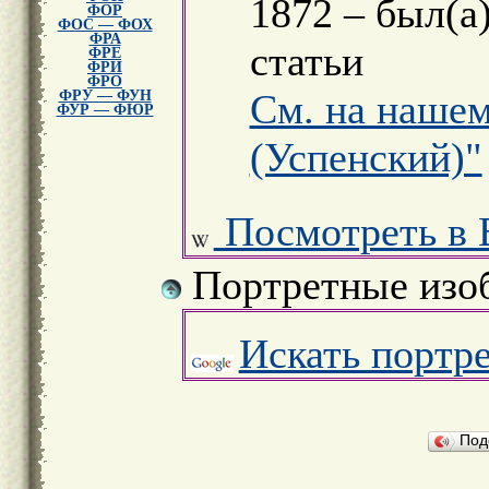
1872 – был(а
ФОР
ФОС — ФОХ
ФРА
статьи
ФРЕ
ФРИ
ФРО
См. на нашем
ФРУ — ФУН
ФУР — ФЮР
(Успенский)"
Посмотреть в 
Портретные изо
Искать портр
Под