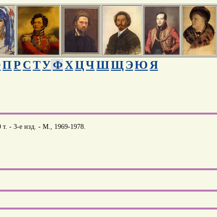
О
П
Р
С
Т
У
Ф
Х
Ц
Ч
Ш
Щ
Э
Ю
Я
. - 3-е изд. - М., 1969-1978.