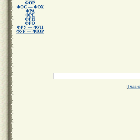
ФОР
ФОС — ФОХ
ФРА
ФРЕ
ФРИ
ФРО
ФРУ — ФУН
ФУР — ФЮР
[
Главн