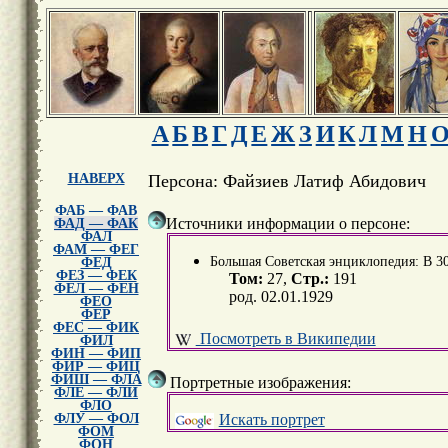
А
Б
В
Г
Д
Е
Ж
З
И
К
Л
М
Н
НАВЕРХ
Персона: Файзиев Латиф Абидович
ФАБ — ФАВ
Источники информации о персоне:
ФАД — ФАК
ФАЛ
ФАМ — ФЕГ
Большая Советская энциклопедия: В 30 т
ФЕД
ФЕЗ — ФЕК
Том:
27,
Стр.:
191
ФЕЛ — ФЕН
род. 02.01.1929
ФЕО
ФЕР
ФЕС — ФИК
Посмотреть в Википедии
ФИЛ
ФИН — ФИП
ФИР — ФИЦ
ФИШ — ФЛА
Портретные изображения:
ФЛЕ — ФЛИ
ФЛО
Искать портрет
ФЛУ — ФОЛ
ФОМ
ФОН