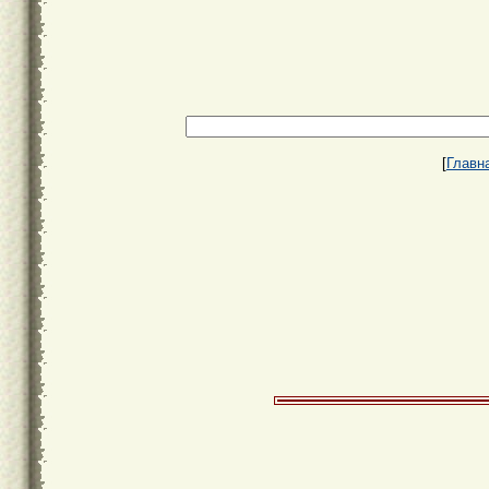
[
Главн