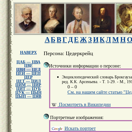
А
Б
В
Г
Д
Е
Ж
З
И
К
Л
М
Н
НАВЕРХ
Персона: Цедеркрейц
ЦАБ — ЦВА
Источники информации о персоне:
ЦВЕ
ЦВИ — ЦЕД
ЦЕИ — ЦЕП
Энциклопедический словарь Брокгауза и
ЦЕР
ЦЕТ — ЦИЛ
ред. К.К. Арсеньева. - Т. 1-29. - М., 19
ЦИМ — ЦИР
0 – 0
ЦИТ — ЦУБ
См. на нашем сайте статью "Це
ЦУК — ЦЫН
ЦЫП — ЦЯВ
Посмотреть в Википедии
Портретные изображения:
Искать портрет