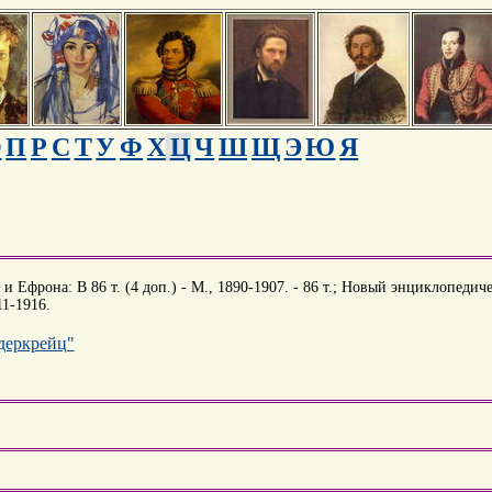
О
П
Р
С
Т
У
Ф
Х
Ц
Ч
Ш
Щ
Э
Ю
Я
 Ефрона: В 86 т. (4 доп.) - М., 1890-1907. - 86 т.; Новый энциклопедиче
11-1916.
деркрейц"