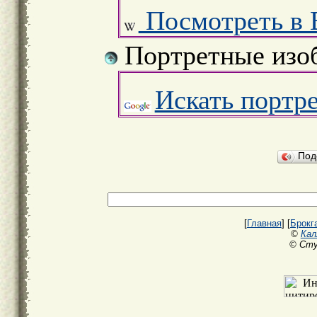
Посмотреть в 
Портретные изо
Искать портр
Под
[
Главная
] [
Брокг
©
Кал
© Сту