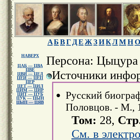
А
Б
В
Г
Д
Е
Ж
З
И
К
Л
М
Н
НАВЕРХ
Персона: Цыцура
ЦАБ — ЦВА
ЦВЕ
Источники инфор
ЦВИ — ЦЕД
ЦЕИ — ЦЕП
ЦЕР
ЦЕТ — ЦИЛ
ЦИМ — ЦИР
Русский биограф
ЦИТ — ЦУБ
ЦУК — ЦЫН
ЦЫП — ЦЯВ
Половцов. - М., 
Том:
28,
Стр
См. в электр