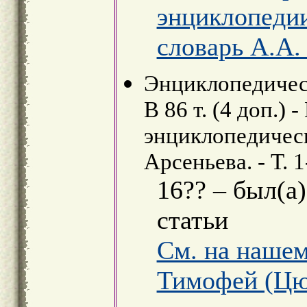
энциклопеди
словарь А.А.
Энциклопедическ
В 86 т. (4 доп.) 
энциклопедически
Арсеньева. - Т. 1
16?? – был(а
статьи
См. на нашем
Тимофей (Цю