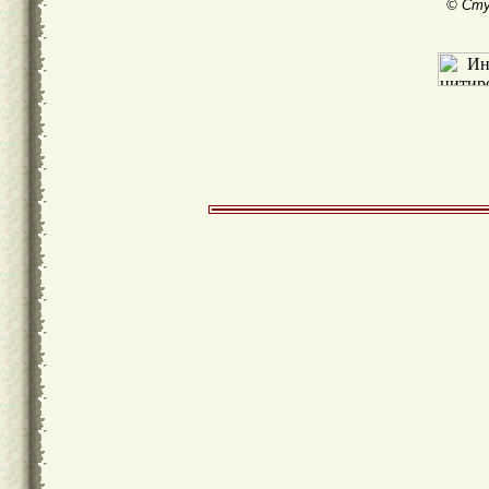
© Сту