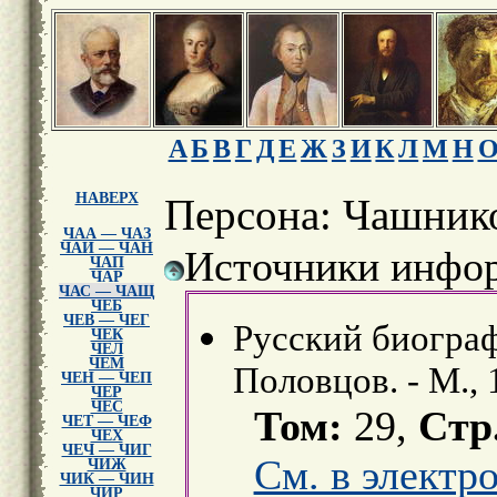
А
Б
В
Г
Д
Е
Ж
З
И
К
Л
М
Н
НАВЕРХ
Персона: Чашник
ЧАА — ЧАЗ
ЧАИ — ЧАН
Источники инфор
ЧАП
ЧАР
ЧАС — ЧАЩ
ЧЕБ
ЧЕВ — ЧЕГ
Русский биограф
ЧЕК
ЧЕЛ
ЧЕМ
Половцов. - М., 
ЧЕН — ЧЕП
ЧЕР
ЧЕС
Том:
29,
Стр
ЧЕТ — ЧЕФ
ЧЕХ
ЧЕЧ — ЧИГ
См. в электр
ЧИЖ
ЧИК — ЧИН
ЧИР