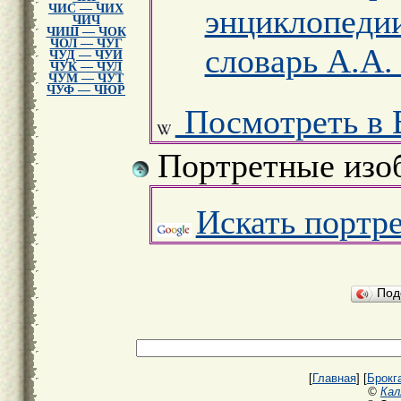
ЧИС — ЧИХ
энциклопеди
ЧИЧ
ЧИШ — ЧОК
ЧОЛ — ЧУГ
словарь А.А.
ЧУД — ЧУИ
ЧУК — ЧУЛ
ЧУМ — ЧУТ
ЧУФ — ЧЮР
Посмотреть в 
Портретные изо
Искать портр
Под
[
Главная
] [
Брокг
©
Кал