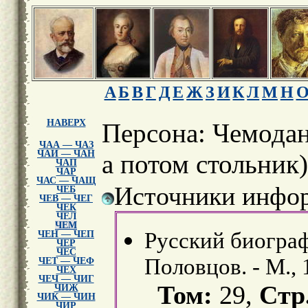
А
Б
В
Г
Д
Е
Ж
З
И
К
Л
М
Н
НАВЕРХ
Персона: Чемодан
ЧАА — ЧАЗ
ЧАИ — ЧАН
а потом стольник)
ЧАП
ЧАР
ЧАС — ЧАЩ
Источники инфор
ЧЕБ
ЧЕВ — ЧЕГ
ЧЕК
ЧЕЛ
ЧЕМ
Русский биограф
ЧЕН — ЧЕП
ЧЕР
ЧЕС
Половцов. - М., 
ЧЕТ — ЧЕФ
ЧЕХ
ЧЕЧ — ЧИГ
Том:
29,
Стр
ЧИЖ
ЧИК — ЧИН
ЧИР