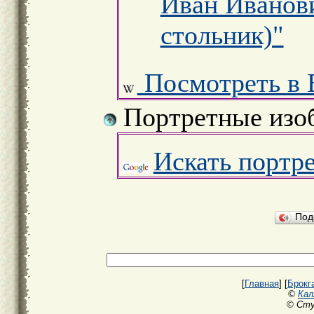
Иван Иванови
стольник)"
Посмотреть в 
Портретные изо
Искать портр
Под
[
Главная
] [
Брокг
©
Кал
© Сту