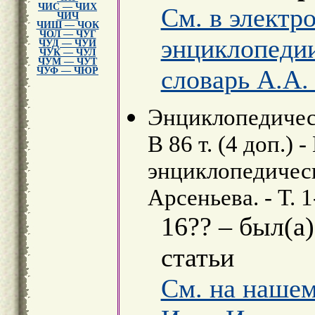
ЧИС — ЧИХ
См. в электр
ЧИЧ
ЧИШ — ЧОК
ЧОЛ — ЧУГ
энциклопеди
ЧУД — ЧУИ
ЧУК — ЧУЛ
ЧУМ — ЧУТ
словарь А.А.
ЧУФ — ЧЮР
Энциклопедическ
В 86 т. (4 доп.) 
энциклопедически
Арсеньева. - Т. 1
16?? – был(а
статьи
См. на нашем