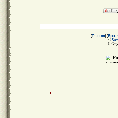
Под
[
Главная
] [
Брокг
©
Кал
© Сту