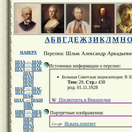
А
Б
В
Г
Д
Е
Ж
З
И
К
Л
М
Н
НАВЕРХ
Персона: Шлык Александр Аркадьеви
ШАА — ШАБ
Источники информации о персоне:
ШАВ — ШАГ
ШАД — ШАК
ШАЛ
Большая Советская энциклопедия: В 30 т
ШАМ
ШАН
Том:
29,
Стр.:
438
ШАП
род. 01.11.1928
ШАР — ШАС
ШАТ — ШАУ
ШАФ
Посмотреть в Википедии
ШАХ — ШАШ
ШВА
ШВЕ
ШВИ — ШЕБ
Портретные изображения:
ШЕВ — ШЕД
ШЕИ
Искать портрет
ШЕЛ
ШЕМ
ШЕН