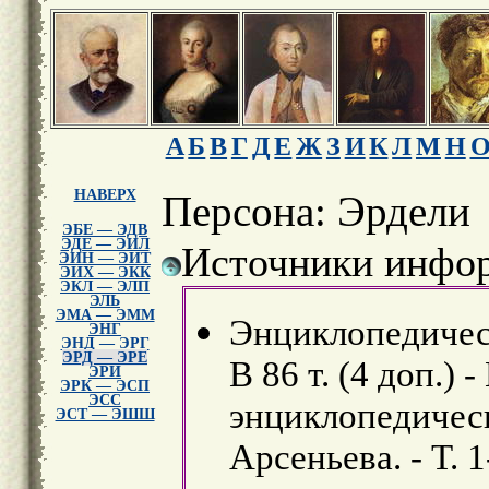
А
Б
В
Г
Д
Е
Ж
З
И
К
Л
М
Н
НАВЕРХ
Персона: Эрдели
ЭБЕ — ЭДВ
ЭДЕ — ЭИЛ
Источники инфор
ЭИН — ЭИТ
ЭИХ — ЭКК
ЭКЛ — ЭЛП
ЭЛЬ
ЭМА — ЭММ
Энциклопедическ
ЭНГ
ЭНД — ЭРГ
ЭРД — ЭРЕ
В 86 т. (4 доп.) 
ЭРИ
ЭРК — ЭСП
ЭСС
энциклопедически
ЭСТ — ЭШШ
Арсеньева. - Т. 1