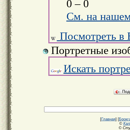
0 – 0
См. на нашем
Посмотреть в 
Портретные изо
Искать портр
Под
[
Главная
] [
Брокг
©
Кал
© Сту