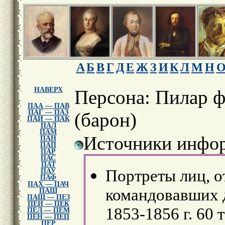
А
Б
В
Г
Д
Е
Ж
З
И
К
Л
М
Н
НАВЕРХ
Персона: Пилар 
ПАА — ПАВ
ПАГ — ПАЗ
(барон)
ПАИ — ПАК
ПАЛ
ПАМ
Источники инфор
ПАН
ПАП
ПАР
ПАС
ПАТ
Портреты лиц, о
ПАУ
ПАФ
ПАХ — ПАЧ
командовавших 
ПАШ
ПАЩ — ПЕЗ
ПЕИ — ПЕК
1853-1856 г. 60 
ПЕЛ — ПЕМ
ПЕН — ПЕП
ПЕР