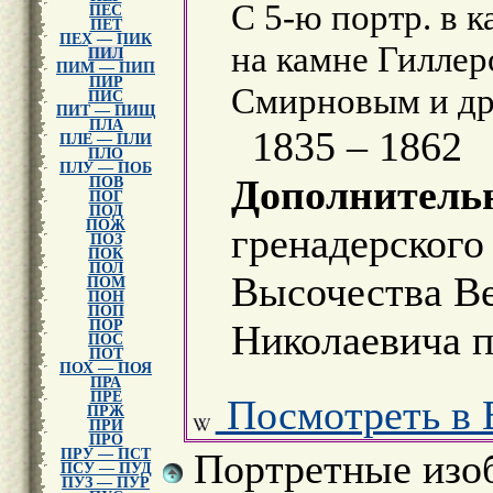
С 5-ю портр. в к
ПЕС
ПЕТ
ПЕХ — ПИК
на камне Гиллер
ПИЛ
ПИМ — ПИП
ПИР
Смирновым и др
ПИС
ПИТ — ПИЩ
ПЛА
1835 – 1862
ПЛЕ — ПЛИ
ПЛО
ПЛУ — ПОБ
Дополнитель
ПОВ
ПОГ
ПОД
ПОЖ
гренадерского
ПОЗ
ПОК
ПОЛ
Высочества Ве
ПОМ
ПОН
ПОП
ПОР
Николаевича п
ПОС
ПОТ
ПОХ — ПОЯ
ПРА
ПРЕ
Посмотреть в 
ПРЖ
ПРИ
ПРО
Портретные изо
ПРУ — ПСТ
ПСУ — ПУД
ПУЗ — ПУР