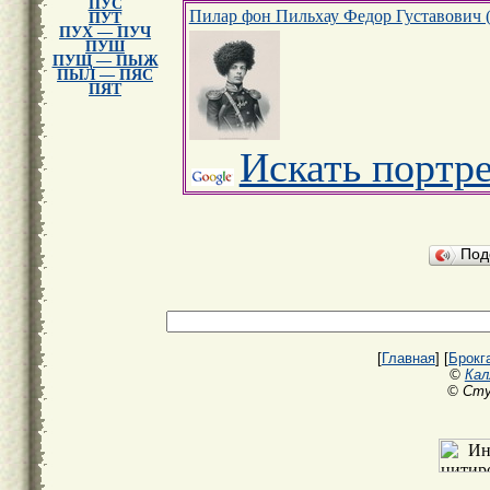
ПУС
Пилар фон Пильхау Федор Густавович 
ПУТ
ПУХ — ПУЧ
ПУШ
ПУЩ — ПЫЖ
ПЫЛ — ПЯС
ПЯТ
Искать портр
Под
[
Главная
] [
Брокг
©
Кал
© Сту