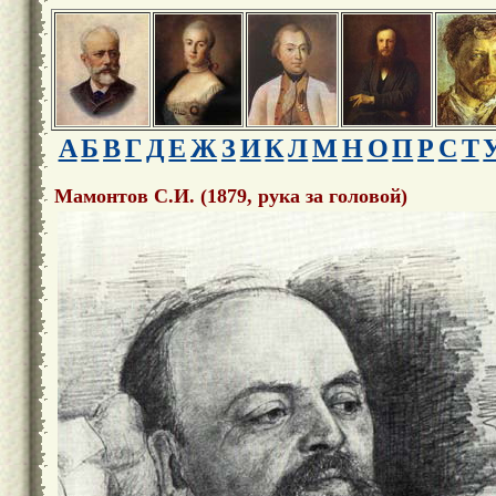
А
Б
В
Г
Д
Е
Ж
З
И
К
Л
М
Н
О
П
Р
С
Т
Мамонтов С.И. (1879, рука за головой)