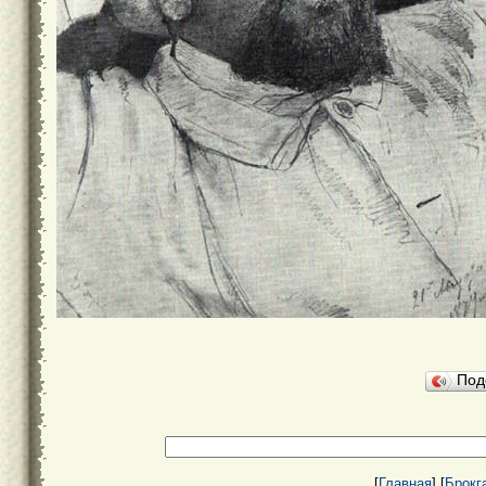
Под
[
Главная
] [
Брокг