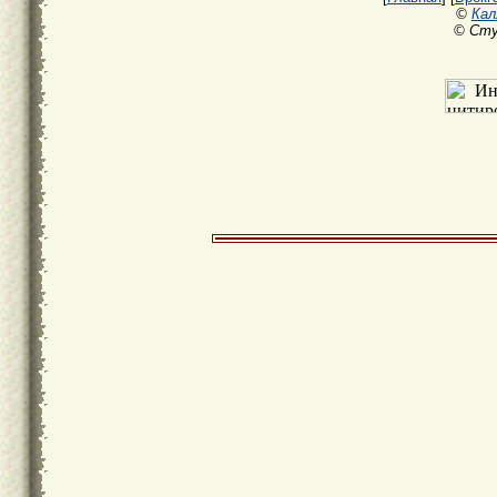
©
Кал
© Сту