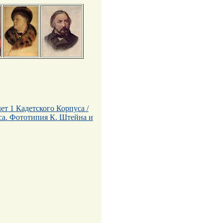
т 1 Кадетского Корпуса /
са. Фототипия К. Штейна и