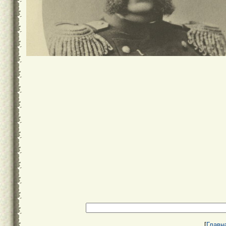
[
Главн