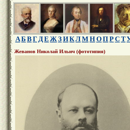
А
Б
В
Г
Д
Е
Ж
З
И
К
Л
М
Н
О
П
Р
С
Т
Жеванов Николай Ильич (фототипия)