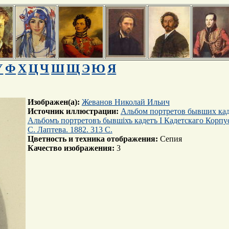
У
Ф
Х
Ц
Ч
Ш
Щ
Э
Ю
Я
Изображен(а):
Жеванов Николай Ильич
Источник иллюстрации:
Альбом портретов бывших каде
Альбомъ портретовъ бывшiхъ кадетъ I Кадетскаго Корпу
С. Лаптева. 1882. 313 C.
Цветность и техника отображения:
Сепия
Качество изображения:
3