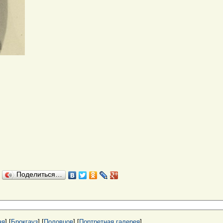
Поделиться…
ая
] [
Брокгауз
] [
Половцов
] [
Портретная галерея
]